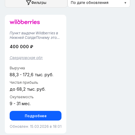
По дате обновления
Фильтры
▼
Пункт выдачи Wildberries в
Нижней СалдеПочему это
удобно и выгодно: • Пункт
400 000 ₽
работает более года —
надежное место для
получения ваших заказов. •
Свердловская обл
В штате два сотрудника —
внимательные и
Выручка
профессиона...
88,3 - 172,6 тыс. руб.
Чистая прибыль
до 68,2 тыс. руб.
Окупаемость
9 - 31 мес.
Подробнее
Обновлен: 15.03.2026 в 18:01