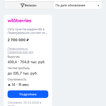
По дате обновления
Фильтры
▼
Сеть пунктов выдачи ВБ в
Первоуральске состоит из
нескольких объектов,
2 700 000 ₽
которые начали свою
работу в 2025 году. п-
Площадь около 100
Первоуральск,
квадратных метров и
Свердловская обл
укомплектован двумя
Выручка
сотрудниками, что
позволяет о...
439,4 - 704,8 тыс. руб.
Чистая прибыль
до 335,7 тыс. руб.
Окупаемость
🔥 14 - 15 мес.
Подробнее
Обновлен: 25.04.2026 в