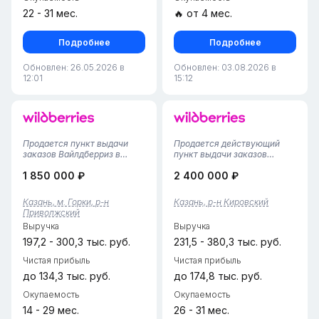
22 - 31 мес.
🔥 от 4 мес.
Подробнее
Подробнее
Обновлен: 26.05.2026 в
Обновлен: 03.08.2026 в
12:01
15:12
Продается пункт выдачи
Продается действующий
заказов Вайлдберриз в
пункт выдачи заказов
Казани (микрорайон Горки)!
Wildberries в Казани. Объект
1 850 000 ₽
2 400 000 ₽
Предлагается полностью
полностью укомплектован и
готовый, стабильно
работает в строгом
прибыльный бизнес-объект
соответствии с
Казань, м. Горки, р-н
Казань, р-н Кировский
с многолетней историей в
регламентами крупнейшего
Приволжский
густонаселенном районе.
маркетплейса
Выручка
Выручка
Площадь — 35...
страны.Преимущества
предложени...
197,2 - 300,3 тыс. руб.
231,5 - 380,3 тыс. руб.
Чистая прибыль
Чистая прибыль
до 134,3 тыс. руб.
до 174,8 тыс. руб.
Окупаемость
Окупаемость
14 - 29 мес.
26 - 31 мес.