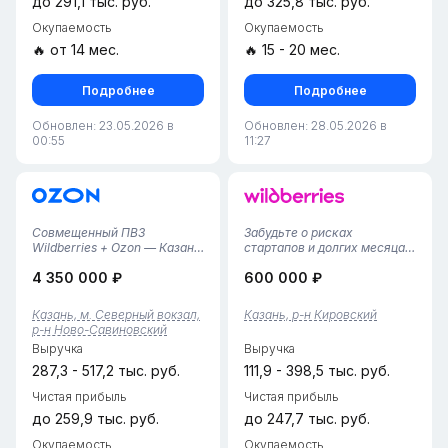
до 291,1 тыс. руб.
до 325,8 тыс. руб.
Окупаемость
Окупаемость
🔥 от 14 мес.
🔥 15 - 20 мес.
Подробнее
Подробнее
Обновлен: 23.05.2026 в
Обновлен: 28.05.2026 в
00:55
11:27
Совмещенный ПВЗ
Забудьте о рисках
Wildberries + Ozon — Казань,
стартапов и долгих месяцах
Ново-Савиновский р-
раскрутки! Перед вами — не
4 350 000 ₽
600 000 ₽
нПродается стабильный и
просто пункт выдачи
технологично оснащенный
заказов, а ключ к
пункт выдачи заказов в
стабильному, проверенному
Казань, м. Северный вокзал,
Казань, р-н Кировский
самом густонаселенном
доходу в самом сердце
р-н Ново-Савиновский
районе Казани. Бизнес
стремительно растущего
Выручка
Выручка
полностью отлажен и п...
рынка онлайн-торгов...
287,3 - 517,2 тыс. руб.
111,9 - 398,5 тыс. руб.
Чистая прибыль
Чистая прибыль
до 259,9 тыс. руб.
до 247,7 тыс. руб.
Окупаемость
Окупаемость