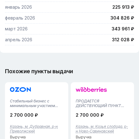
январь 2026
225 913 ₽
февраль 2026
304 826 ₽
март 2026
343 961 ₽
апрель 2026
312 028 ₽
Похожие пункты выдачи
Стабильный бизнес с
ПРОДАЕТСЯ
минимальным участием
ДЕЙСТВУЮЩИЙ ПУНКТ
владельца — действующий
ВЫДАЧИ ЗАКАЗОВ
2 700 000 ₽
2 700 000 ₽
ПВЗ Wildberries и Ozon в
WILDВERRIES (ВБ) В
городе Казань. Пункт
КАЗАНИ!Предлагается к
успешно работает уже год:
приобретению полностью
Казань, м. Дубравная, р-н
Казань, м. Козья слобода, р-
оборудование в отличном
готовый и активно
Приволжский
н Ново-Савиновский
состоянии, персонал обучен,
развивающийся пункт
Выручка
Выручка
процессы по...
выдачи заказов Wildberries,