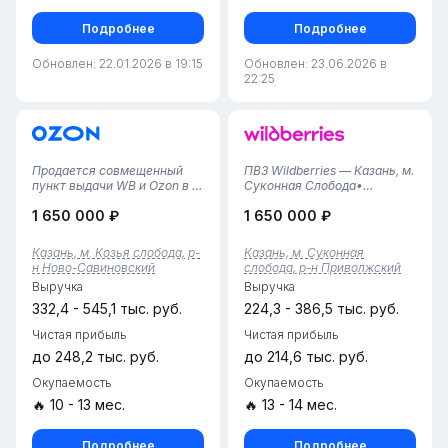
Подробнее
Подробнее
Обновлен: 22.01.2026 в 19:15
Обновлен: 23.06.2026 в
22:25
Продается совмещенный
ПВЗ Wildberries — Казань, м.
пункт выдачи WB и Ozon в г.
Суконная Слобода•
Казань, Ново-Савиновский
Локация: Казань, в шаговой
1 650 000 ₽
1 650 000 ₽
район• Площадь помещения
доступности от метро.
— 79 м², удобная
Высокий барьер для входа
планировка с зоной выдачи
конкурентов — отсутствие
Казань, м. Козья слобода, р-
Казань, м. Суконная
и складским пространством
свободных площадей под
н Ново-Савиновский
слобода, р-н Приволжский
для хранения заказов.•
аренду поблизости.• Срок
Выручка
Выручка
Пункты р...
рабо...
332,4 - 545,1 тыс. руб.
224,3 - 386,5 тыс. руб.
Чистая прибыль
Чистая прибыль
до 248,2 тыс. руб.
до 214,6 тыс. руб.
Окупаемость
Окупаемость
🔥 10 - 13 мес.
🔥 13 - 14 мес.
Подробнее
Подробнее