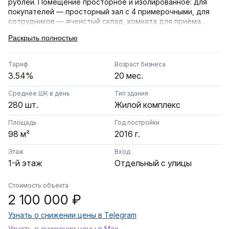
рублей. Помещение просторное и изолированное: для
покупателей — просторный зал с 4 примерочными, для
сотрудников — ячеистый склад, комната для приёма
пищи и туалет. Настроены процессы приёмки с
Раскрыть полностью
принтером этикеток — не нужно писать номера ячеек
маркером. Сотрудники знакомы с переупаковкой и
приёмкой товаров от селлоров, соблюдают стандарты.
Тариф
Возраст бизнеса
Покупатели постоянные, ознакомлены с правилами,
3.54%
20 мес.
благодаря чему удержания со стороны WB минимальны.
Рейтинг ПВЗ — 5 звёзд. Бизнес отлично подойдёт как
Среднее ШК в день
Тип здания
опытным, так и новичкам — с первого дня будет
280 шт.
Жилой комплекс
приносить прибыль, без необходимости ремонта и
ожидания раскрутки.
Площадь
Год постройки
98 м²
2016 г.
Этаж
Вход
1-й этаж
Отдельный с улицы
Стоимость объекта
2 100 000 ₽
Узнать о снижении цены в Telegram
Узнать о снижении цены в Max