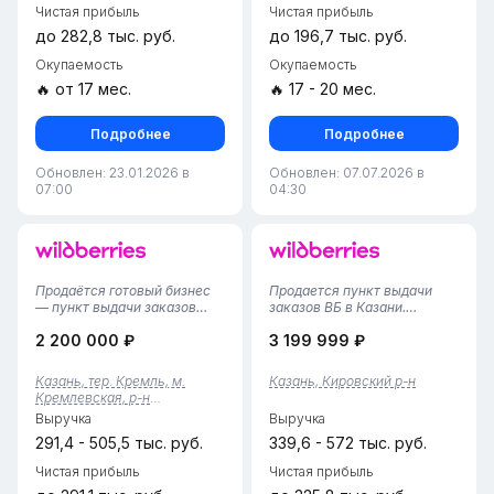
Чистая прибыль
Чистая прибыль
до 282,8 тыс. руб.
до 196,7 тыс. руб.
Окупаемость
Окупаемость
🔥 от 17 мес.
🔥 17 - 20 мес.
Подробнее
Подробнее
Обновлен: 23.01.2026 в
Обновлен: 07.07.2026 в
07:00
04:30
Продаётся готовый бизнес
Продается пункт выдачи
— пункт выдачи заказов
заказов ВБ в Казани.
Wildberries в Казани.
Площадь пункта составляет
2 200 000 ₽
3 199 999 ₽
Полностью
70 квадратных метров, что
функционирующий ПВЗ с
обеспечивает комфортное
налаженными процессами,
пространство для
Казань, тер. Кремль, м.
Казань, Кировский р-н
выгодным расположением и
обслуживания клиентов и
Кремлевская, р-н
стабильным
хранения товаров.В штате
Вахитовский
Выручка
Выручка
доходом.Основные
работают 5 сот...
характеристики:площад...
291,4 - 505,5 тыс. руб.
339,6 - 572 тыс. руб.
Чистая прибыль
Чистая прибыль