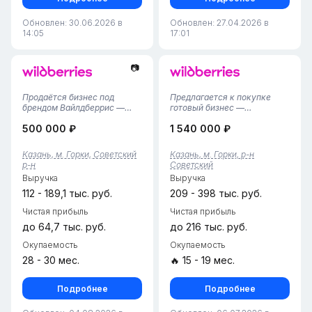
Обновлен: 30.06.2026 в
Обновлен: 27.04.2026 в
14:05
17:01
📷
Продаётся бизнес под
Предлагается к покупке
брендом Вайлдберрис —
готовый бизнес —
успешный проект, открытый
прибыльный пункт выдачи
500 000 ₽
1 540 000 ₽
25.10.2024 года. Отличная
заказов Wildberries в
возможность для
Новосибирске, работающий
инвесторов, ищущих
с октября 2025 года.
Казань, м. Горки, Советский
Казань, м. Горки, р-н
перспективное и стабильное
Площадь 63 квадратных
р-н
Советский
направление.Основные
метра, тариф 4%. ПВЗ
Выручка
Выручка
характеристики:Арендна...
полностью оборудован, ест...
112 - 189,1 тыс. руб.
209 - 398 тыс. руб.
Чистая прибыль
Чистая прибыль
до 64,7 тыс. руб.
до 216 тыс. руб.
Окупаемость
Окупаемость
28 - 30 мес.
🔥 15 - 19 мес.
Подробнее
Подробнее