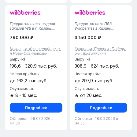
Продается пункт выдачи
Продается сеть ПВЗ
заказов WB в г. Казань,
Wildberries в Казани
Ново-Савиновский район•
(Приволжский район) — 2
790 000 ₽
3 150 000 ₽
Площадь помещения — 55
прибыльных пункта!
м², удобная планировка с
Уникальное предложение
просторной зоной выдачи и
для инвесторов: готовый
Казань, м. Козья слобода, р-
Казань, м. Проспект Победы,
складским пространством.•
бизнес, состоящий из двух
н Ново-Савиновский
р-н Приволжский
Пункт работает с 2025 года,
успешно работающих
Выручка
Выручка
ф...
пунктов выдачи заказов
Wil...
198,6 - 320,9 тыс. руб.
308,9 - 624 тыс. руб.
Чистая прибыль
Чистая прибыль
до 163,2 тыс. руб.
до 297,9 тыс. руб.
Окупаемость
Окупаемость
🔥 8 - 10 мес.
🔥 от 20 мес.
Подробнее
Подробнее
Обновлен: 06.07.2026 в
Обновлен: 18.06.2026 в
04:30
04:55