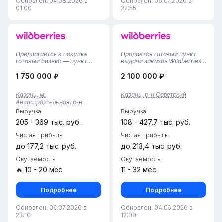
Обновлен: 04.08.2026 в
Обновлен: 06.07.2026 в
01:00
22:55
Предлагается к покупке
Продается готовый пункт
готовый бизнес — пункт
выдачи заказов Wildberries в
выдачи заказов Wildberries в
г. Казань. Полностью
1 750 000 ₽
2 100 000 ₽
Казани. Характеристики:
отлаженный бизнес, не
площадь 78 квадратных
требующий дополнительных
метров, три примерочные,
вложений.Основные
Казань, м.
Казань, р-н Советский
склад на 740 ячеек, 6 камер
преимущества:1. Потенциал:
Авиастроительная, р-н
видеонаблюдения, комната
Пункт расположен в зоне с
Авиастроительный
Выручка
Выручка
о...
высокой...
205 - 369 тыс. руб.
108 - 427,7 тыс. руб.
Чистая прибыль
Чистая прибыль
до 177,2 тыс. руб.
до 213,4 тыс. руб.
Окупаемость
Окупаемость
🔥 10 - 20 мес.
11 - 32 мес.
Подробнее
Подробнее
Обновлен: 06.07.2026 в
Обновлен: 04.06.2026 в
23:10
12:00