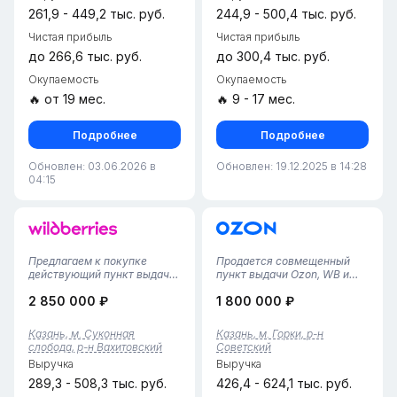
расположенный в
261,9 - 449,2 тыс. руб.
244,9 - 500,4 тыс. руб.
динамично р...
Чистая прибыль
Чистая прибыль
до 266,6 тыс. руб.
до 300,4 тыс. руб.
Окупаемость
Окупаемость
🔥 от 19 мес.
🔥 9 - 17 мес.
Подробнее
Подробнее
Обновлен: 03.06.2026 в
Обновлен: 19.12.2025 в 14:28
04:15
Предлагаем к покупке
Продается совмещенный
действующий пункт выдачи
пункт выдачи Ozon, WB и
заказов Wildberries в
Яндекс Маркет в г. Казань,
2 850 000 ₽
1 800 000 ₽
Казани. Это полностью
Советский район• Площадь
отлаженный бизнес под
помещения — 134 м²,
брендом федерального
просторное и удобное
Казань, м. Суконная
Казань, м. Горки, р-н
лидера, не требующий
помещение с большой
слобода, р-н Вахитовский
Советский
дополнительных вложений
клиентской зоной и
Выручка
Выручка
на старте.Основные пре...
вместительным складом....
289,3 - 508,3 тыс. руб.
426,4 - 624,1 тыс. руб.