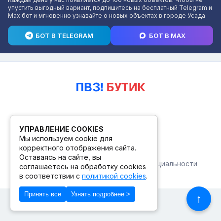
упустить выгодный вариант, подпишитесь на бесплатный Telegram и
Max бот и мгновенно узнавайте о новых объектах в городе Усада
БОТ В TELEGRAM
БОТ В MAX
УПРАВЛЕНИЕ COOKIES
Мы используем cookie для
© 2026. ПВЗ! БУТИК.
корректного отображения сайта.
Оставаясь на сайте, вы
Публичная оферта
Политика конфиденциальности
соглашаетесь на обработку cookies
© Сделано в Фидживеб
в соответствии с
политикой cookies
.
Принять все
Узнать подробнее >
↑