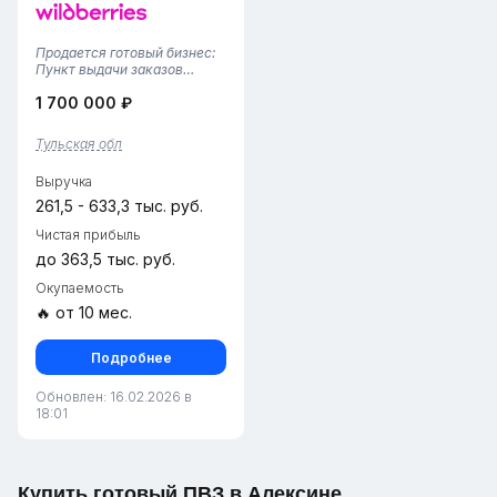
Продается готовый бизнес:
Пункт выдачи заказов
Wildberries в г.
1 700 000 ₽
АлексинПредлагаем к
приобретению стабильный
бизнес «под ключ» в
Тульская обл
партнерстве с лидером
рынка маркетплейсов
Выручка
России. Пункт выдачи
заказов (...
261,5 - 633,3 тыс. руб.
Чистая прибыль
до 363,5 тыс. руб.
Окупаемость
🔥 от 10 мес.
Подробнее
Обновлен: 16.02.2026 в
18:01
Купить готовый ПВЗ в Алексине