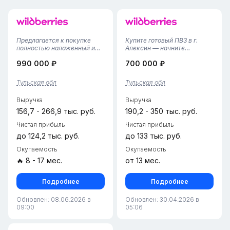
Предлагается к покупке
Купите готовый ПВЗ в г.
полностью налаженный и
Алексин — начните
стабильно
зарабатывать уже завтра!
990 000 ₽
700 000 ₽
функционирующий пункт
Район: Алексинский —
выдачи заказов Wildberries.
удобно для курьеров и
Бизнес «под ключ», который
клиентов. Что вы получите,
Тульская обл
Тульская обл
не требует времени на
купив этот ПВЗ? Помещение
запуск, ремонт или поиск
с ремонтом и всем
Выручка
Выручка
персонала. Идеальный...
необходимым площадь...
156,7 - 266,9 тыс. руб.
190,2 - 350 тыс. руб.
Чистая прибыль
Чистая прибыль
до 124,2 тыс. руб.
до 133 тыс. руб.
Окупаемость
Окупаемость
🔥 8 - 17 мес.
от 13 мес.
Подробнее
Подробнее
Обновлен: 08.06.2026 в
Обновлен: 30.04.2026 в
09:00
05:06