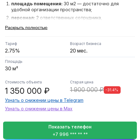
площадь помещения:
30 м2 — достаточно для
удобной организации пространства;
персонал:
2 ответственных сотрудника,
обеспечивающих качественное обслуживание;
Раскрыть полностью
комиссия:
2,75% — прозрачные условия
сотрудничества;
Тариф
Возраст бизнеса
клиентский поток:
стабильный, что говорит о
2.75%
20 мес.
востребованности локации
Площадь
30 м²
Стоимость объекта
Старая цена
1 350 000 ₽
1 900 000 ₽
-31.4%
Узнать о снижении цены в Telegram
Узнать о снижении цены в Max
Показать телефон
+7 996 *** ** **