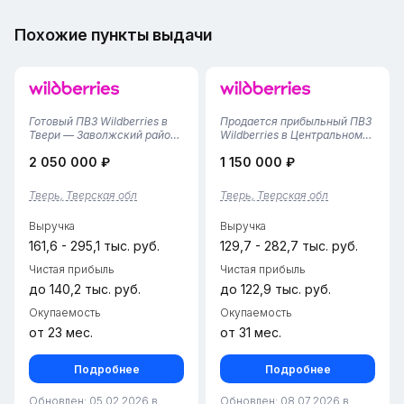
Похожие пункты выдачи
Готовый ПВЗ Wildberries в
Продается прибыльный ПВЗ
Твери — Заволжский район
Wildberries в Центральном
(Открыт ноябрь 2024 / 30 м²
районе Твери!Предлагаем к
2 050 000 ₽
1 150 000 ₽
/ 2 сотрудника/Тариф
приобретению готовый
3,03%)Почему это
бизнес «под ключ» в
интересно:- Работает с
престижной локации города.
Тверь, Тверская обл
Тверь, Тверская обл
ноября 2024: пункт уже
Пункт открыт в марте 2024
прошёл этап запуска и
года, демонстрирует
Выручка
Выручка
отладки проце...
устойчивы...
161,6 - 295,1 тыс. руб.
129,7 - 282,7 тыс. руб.
Чистая прибыль
Чистая прибыль
до 140,2 тыс. руб.
до 122,9 тыс. руб.
Окупаемость
Окупаемость
от 23 мес.
от 31 мес.
Подробнее
Подробнее
Обновлен: 05.02.2026 в
Обновлен: 08.07.2026 в