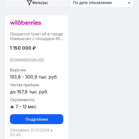
По дате обновления
Фильтры
▼
Продается пункт вб в городе
Камешково с площадью 60
квадратных метров. Пункт
1 150 000 ₽
рассчитан на работу с 4
сотрудниками, что
обеспечивает эффективное
Владимирская обл
управление и обслуживание
клиентов. Бренд вб
Выручка
гарантирует...
193,8 - 300,9 тыс. руб.
Чистая прибыль
до 167,8 тыс. руб.
Окупаемость
🔥 7 - 12 мес.
Подробнее
Обновлен: 31.01.2026 в
00:43