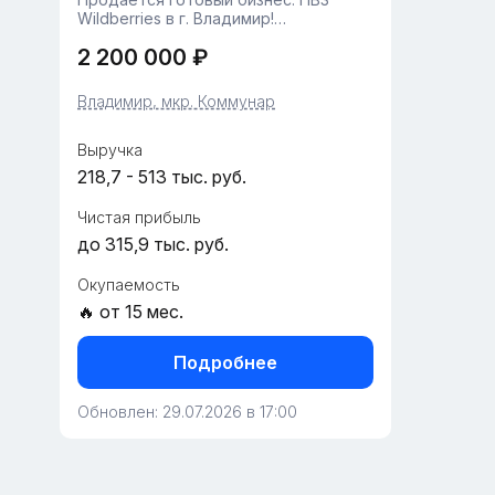
Wildberries в г. Владимир!
Предлагается полностью готовый,
2 200 000 ₽
успешно развивающийся бизнес-
объект — пункт выдачи заказов
Wildberries.Площадь — 59 кв. м:
Владимир, мкр. Коммунар
просторная клиентская...
Выручка
218,7 - 513 тыс. руб.
Чистая прибыль
до 315,9 тыс. руб.
Окупаемость
🔥 от 15 мес.
Подробнее
Обновлен: 29.07.2026 в 17:00