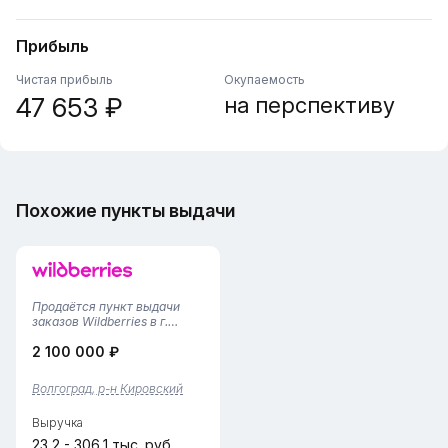
Прибыль
Чистая прибыль
Окупаемость
47 653 ₽
на перспективу
Похожие пункты выдачи
Продаётся пункт выдачи
заказов Wildberries в г.
ВолгоградДействующий ПВЗ
2 100 000 ₽
расположен в Кировском
районе, в центре района, в
месте с высокой
Волгоград, р-н Кировский
проходимостью за счёт
уличного расположения и
Выручка
активного пешех...
23,2 - 306,1 тыс. руб.