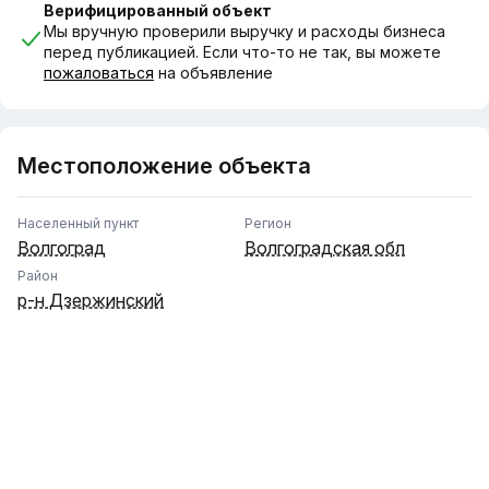
постоянный клиентский трафик.
Верифицированный объект
3. Потенциал роста: Новый пункт Ozon активно
Мы вручную проверили выручку и расходы бизнеса
развивается, а большая площадь позволяет в будущем
перед публикацией. Если что-то не так, вы можете
расширять присутствие или добавлять новые сервисы.
пожаловаться
на объявление
4. Экономия на расходах: Совместная работа
сотрудников и субаренда снижают операционные
издержки.
Местоположение объекта
Оснащение:
• Полное соответствие брендбукам WB и Ozon.
• Мебель, стеллажи, оргтехника, система
Населенный пункт
Регион
видеонаблюдения.
Волгоград
Волгоградская обл
Район
Финансовые показатели, подтверждающие
прибыльность, предоставляются по запросу.
р-н Дзержинский
Звоните! Организую показ объекта и отвечу на все
вопросы.