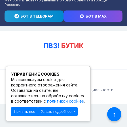
Max бот и мгновенно узнавайте о новых объектах в городе
Россошь
БОТ В TELEGRAM
БОТ В MAX
УПРАВЛЕНИЕ COOKIES
© 2026. ПВЗ! БУТИК.
Мы используем cookie для
корректного отображения сайта.
Публичная оферта
Политика конфиденциальности
Оставаясь на сайте, вы
© Сделано в Фидживеб
соглашаетесь на обработку cookies
в соответствии с
политикой cookies
.
Принять все
Узнать подробнее >
↑