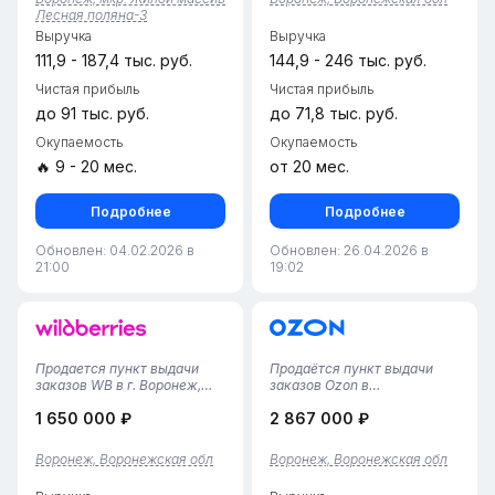
рабочее пространство для
Двойной поток клиентов: Вы
Лесная поляна-3
обслуживания клиентов и
объединяете аудиторию
Выручка
Выручка
обработки заказо...
двух гиг...
111,9 - 187,4 тыс. руб.
144,9 - 246 тыс. руб.
Чистая прибыль
Чистая прибыль
до 91 тыс. руб.
до 71,8 тыс. руб.
Окупаемость
Окупаемость
🔥 9 - 20 мес.
от 20 мес.
Подробнее
Подробнее
Обновлен: 04.02.2026 в
Обновлен: 26.04.2026 в
21:00
19:02
Продается пункт выдачи
Продаётся пункт выдачи
заказов WB в г. Воронеж,
заказов Ozon в
Коминтерновский район•
ВоронежеСтабильный
1 650 000 ₽
2 867 000 ₽
Площадь помещения — 50
готовый бизнес —
м², удобная планировка с
действующий ПВЗ Ozon в
зоной выдачи, складом и
Воронеже с многолетней
Воронеж, Воронежская обл
Воронеж, Воронежская обл
отдельной зоной для
историей работы. Пункт
персонала.• Пункт работает
успешно функционирует с