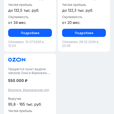
Чистая прибыль
Чистая прибыль
до 132,5 тыс. руб.
до 122,3 тыс. руб.
Окупаемость
Окупаемость
от 34 мес.
от 20 мес.
Подробнее
Подробнее
Обновлен: 10.07.2026 в
Обновлен: 28.02.2026 в
12:00
23:08
Продается пункт выдачи
заказов Озон в Воронеже.
Помещение площадью 70
550 000 ₽
квадратных метров
расположено на цокольном
этаже, что обеспечивает
Воронеж, Воронежская обл
удобный доступ для
клиентов. Пункт
Выручка
функционирует более 6
месяце...
95,8 - 165 тыс. руб.
Чистая прибыль