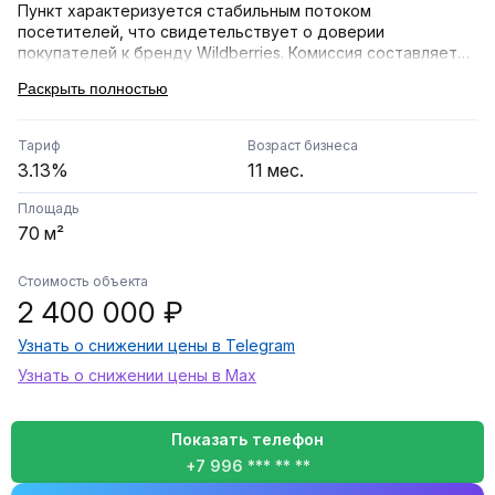
Пункт характеризуется стабильным потоком
посетителей, что свидетельствует о доверии
покупателей к бренду Wildberries. Комиссия составляет
3,13%, что позволяет поддерживать эффективное
Раскрыть полностью
управление финансовыми потоками. Пункт удобен для
получения заказов и предлагает комфортные условия для
клиентов.
Тариф
Возраст бизнеса
3.13%
11 мес.
Площадь
70 м²
Стоимость объекта
2 400 000 ₽
Узнать о снижении цены в Telegram
Узнать о снижении цены в Max
Показать телефон
+7 996 *** ** **