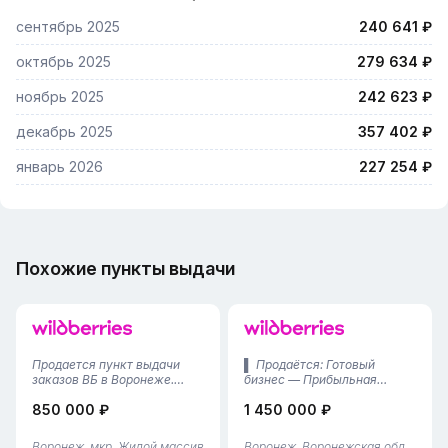
сентябрь 2025
240 641 ₽
октябрь 2025
279 634 ₽
ноябрь 2025
242 623 ₽
декабрь 2025
357 402 ₽
январь 2026
227 254 ₽
Похожие пункты выдачи
Продается пункт выдачи
▌ Продаётся: Готовый
заказов ВБ в Воронеже.
бизнес — Прибыльная
Площадь помещения
связка Wildberries + Яндекс
850 000 ₽
1 450 000 ₽
составляет 55 квадратных
Маркет в Воронеже (70 м²)!
метров, что позволяет
Почему это предложение
эффективно организовать
выгодно для инвестора:•
Воронеж, мкр. Жилой массив
Воронеж, Воронежская обл