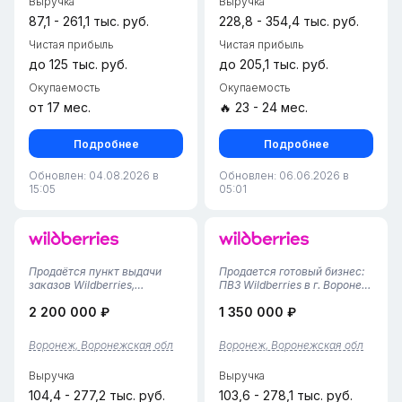
Выручка
Выручка
с 2025 год...
2020 года: процессы
отлажены, пер...
87,1 - 261,1 тыс. руб.
228,8 - 354,4 тыс. руб.
Чистая прибыль
Чистая прибыль
до 125 тыс. руб.
до 205,1 тыс. руб.
Окупаемость
Окупаемость
от 17 мес.
🔥 23 - 24 мес.
Подробнее
Подробнее
Обновлен: 04.08.2026 в
Обновлен: 06.06.2026 в
15:05
05:01
Продаётся пункт выдачи
Продается готовый бизнес:
заказов Wildberries,
ПВЗ Wildberries в г. Воронеж!
расположенный в г.
Предлагается полностью
2 200 000 ₽
1 350 000 ₽
Воронеж, Левобережном
готовый, успешно
районе• Площадь
развивающийся бизнес-
помещения — 78 м², пункт
объект — пункт выдачи
Воронеж, Воронежская обл
Воронеж, Воронежская обл
расположен на первом
заказов Wildberries.Площадь
этаже, удобная планировка
— 100 кв. м: просторная
Выручка
Выручка
для приёма и выдачи
клиентская...
заказов...
104,4 - 277,2 тыс. руб.
103,6 - 278,1 тыс. руб.