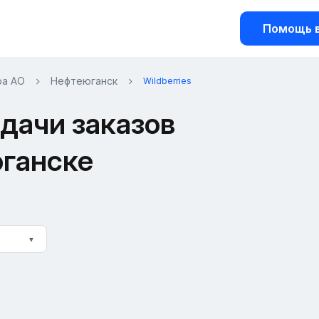
Помощь в
ра АО
Нефтеюганск
Wildberries
дачи заказов
юганске
▼