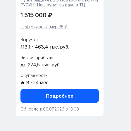
РУБИН) Наш пункт выдачи в ТЦ
РУБИН, открывшийся в мае 2025
1 515 000 ₽
года, занимает площадь 45
квадратных метров и располагается
в удобном месте на 15 микрорайоне,
Нефтеюганск, мкр. 15-й
дом 20. Зд...
Выручка
113,1 - 463,4 тыс. руб.
Чистая прибыль
до 274,5 тыс. руб.
Окупаемость
🔥 8 - 14 мес.
Подробнее
Обновлен: 06.07.2026 в 13:00