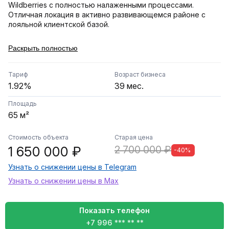
Wildberries с полностью налаженными процессами.
Отличная локация в активно развивающемся районе с
лояльной клиентской базой.
Ключевые показатели:
Раскрыть полностью
• Тариф: 2,04% (стабильный доход).
• Площадь: 65 кв. м (просторная клиентская зона и склад).
• Штат: 3 обученных и ответственных сотрудника (готовы
Тариф
Возраст бизнеса
остаться с новым владельцем).
1.92%
39 мес.
• Срок работы: Успешно функционирует с 2023 года.
Площадь
Преимущества:
65 м²
• Полная комплектация: Мебель по брендбуку, стеллажи,
складское оборудование, компьютерная техника.
Стоимость объекта
Старая цена
• Безопасность: Установлена система видеонаблюдения
1 650 000 ₽
2 700 000 ₽
и охранная сигнализация.
-40%
• Прозрачность: Финансовые показатели
Узнать о снижении цены в Telegram
подтверждаются выгрузками из личного кабинета.
• Низкий порог входа: Бизнес не требует дополнительных
Узнать о снижении цены в Max
вложений и готов к передаче в день сделки.
Локация: с. Ново-Талицы, высокий пешеходный трафик,
Показать телефон
удобный вход.
+7 996 *** ** **