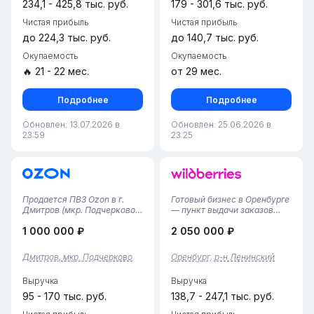
234,1 - 425,8 тыс. руб.
179 - 301,6 тыс. руб.
Чистая прибыль
Чистая прибыль
до 224,3 тыс. руб.
до 140,7 тыс. руб.
Окупаемость
Окупаемость
🔥 21 - 22 мес.
от 29 мес.
Подробнее
Подробнее
Обновлен: 13.07.2026 в
Обновлен: 25.06.2026 в
23:59
23:25
Продается ПВЗ Ozon в г.
Готовый бизнес в Оренбурге
Дмитров (мкр. Подчерково)•
— пункт выдачи заказов
Локация: мкр. Подчерково,
Wildberries с
1 000 000 ₽
2 050 000 ₽
Дмитров (развивающийся
полуторагодовой историей
район, удобное
работы!Вы получаете
расположение).• Площадь:
полностью отлаженный
Дмитров, мкр. Подчерково
Оренбург, р-н Ленинский
30 кв. м. (компактное
процесс: помещение
помещение с низкой
соответствует стандартам
Выручка
Выручка
арендной платой)....
платформы, налажены все
би...
95 - 170 тыс. руб.
138,7 - 247,1 тыс. руб.