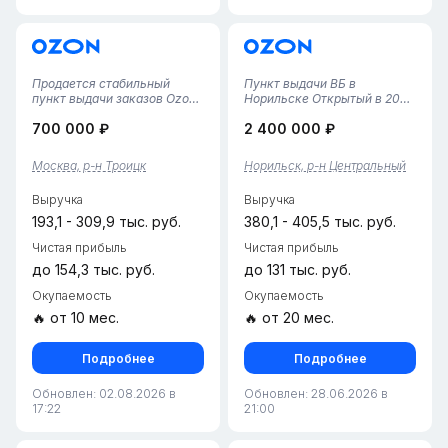
Продается стабильный
Пункт выдачи ВБ в
пункт выдачи заказов Ozon
Норильске Открытый в 2025
в Новой Москве (г. Троицк).
году, пункт выдачи ВБ
700 000 ₽
2 400 000 ₽
Бизнес работает почти 3
занимает площадь 52 кв.м.
года, имеет наработанную
Здесь работают два
базу клиентов и полностью
квалифицированных
Москва, р-н Троицк
Норильск, р-н Центральный
отлаженные
сотрудника, которые
процессы.Ключевые
обеспечивают качественное
Выручка
Выручка
показатели:• Локация...
обслуживание клиентов. К...
193,1 - 309,9 тыс. руб.
380,1 - 405,5 тыс. руб.
Чистая прибыль
Чистая прибыль
до 154,3 тыс. руб.
до 131 тыс. руб.
Окупаемость
Окупаемость
🔥 от 10 мес.
🔥 от 20 мес.
Подробнее
Подробнее
Обновлен: 02.08.2026 в
Обновлен: 28.06.2026 в
17:22
21:00