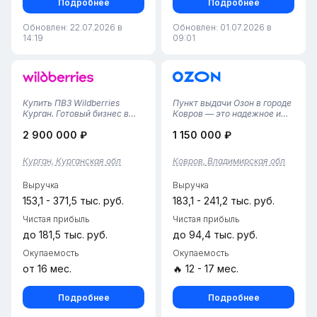
Подробнее
Подробнее
Обновлен: 22.07.2026 в
Обновлен: 01.07.2026 в
14:19
09:01
Купить ПВЗ Wildberries
Пункт выдачи Озон в городе
Курган. Готовый бизнес в
Ковров — это надежное и
регионе. Стабильный
стабильное место для
2 900 000 ₽
1 150 000 ₽
доход.Продается
получения заказов. С
действующий пункт выдачи
площадью 45 м², данный
заказов Wildberries в
пункт обеспечивает
Курган, Курганская обл
Ковров, Владимирская обл
Кургане. Предлагается
комфортные условия для
готовый, прибыльный бизнес
клиентов и сотрудников.
Выручка
Выручка
в административном ц...
Здесь работает ком...
153,1 - 371,5 тыс. руб.
183,1 - 241,2 тыс. руб.
Чистая прибыль
Чистая прибыль
до 181,5 тыс. руб.
до 94,4 тыс. руб.
Окупаемость
Окупаемость
от 16 мес.
🔥 12 - 17 мес.
Подробнее
Подробнее