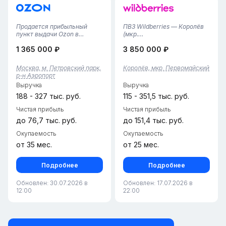
Продается прибыльный
ПВЗ Wildberries — Королёв
пункт выдачи Ozon в
(мкр.
МосквеРасположение: в
Первомайский)Продается
1 365 000 ₽
3 850 000 ₽
пешей доступности от метро
перспективный пункт
Динамо. Высокий трафик,
выдачи с огромным
удобная транспортная
потенциалом роста в новом
Москва, м. Петровский парк,
Королёв, мкр. Первомайский
развязка.Пункт работает
крупном ЖК (10 корпусов).•
р-н Аэропорт
уже два года, продолжает
Главное преимущество: На
Выручка
Выручка
расти и набирать...
данный момент заселено
всего...
188 - 327 тыс. руб.
115 - 351,5 тыс. руб.
Чистая прибыль
Чистая прибыль
до 76,7 тыс. руб.
до 151,4 тыс. руб.
Окупаемость
Окупаемость
от 35 мес.
от 25 мес.
Подробнее
Подробнее
Обновлен: 30.07.2026 в
Обновлен: 17.07.2026 в
12:00
22:00