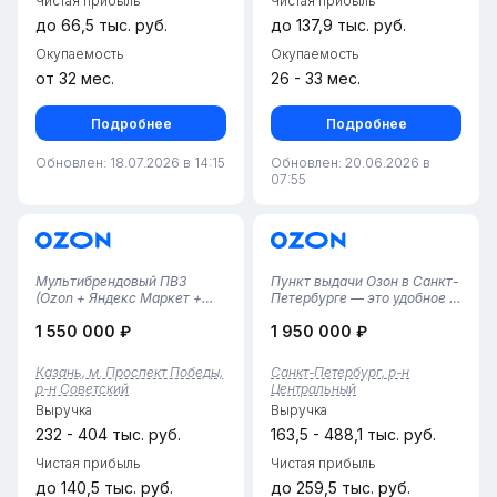
Чистая прибыль
Чистая прибыль
до 66,5 тыс. руб.
до 137,9 тыс. руб.
Окупаемость
Окупаемость
от 32 мес.
26 - 33 мес.
Подробнее
Подробнее
Обновлен: 18.07.2026 в 14:15
Обновлен: 20.06.2026 в
07:55
Мультибрендовый ПВЗ
Пункт выдачи Озон в Санкт-
(Ozon + Яндекс Маркет +
Петербурге — это удобное и
Авито) в Советском р-не
надежное место для
1 550 000 ₽
1 950 000 ₽
КазаниПродается
получения ваших заказов. С
действующий пункт выдачи
площадью 43 квадратных
заказов с
метра и командой из трех
Казань, м. Проспект Победы,
Санкт-Петербург, р-н
диверсифицированным
квалифицированных
р-н Советский
Центральный
доходом. Точка объединяет
сотрудников, мы
Выручка
Выручка
три крупнейшие площадки,
обеспечиваем операт...
что обеспе...
232 - 404 тыс. руб.
163,5 - 488,1 тыс. руб.
Чистая прибыль
Чистая прибыль
до 140,5 тыс. руб.
до 259,5 тыс. руб.