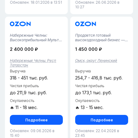
Обновлен: 18.01.2026 в 13:51
Обновлен: 26.06.2026 в
10:27
Набережные Челны:
Продается готовый
Высокоприбыльный Мульти
высокодоходный бизнес —
ПВЗ Ozon + Яндекс.Маркет –
совмещенный пункт выдачи
2 400 000 ₽
1 450 000 ₽
Укомплектованная Команда!
заказов Ozon и Wildberries в
Представляется к
Ленинском округе Омска.
приобретению действующий
Объект полностью
Набережные Челны, Респ
Омск, округ Ленинский
мультибрендовый пункт
автономен, укомплектован
Татарстан
выдачи заказов Ozon и
штатом и
Выручка
Выручка
Яндекс.Маркет, распо...
оборудованием.Ключевые
показа...
318 - 451 тыс. руб.
254,7 - 416,8 тыс. руб.
Чистая прибыль
Чистая прибыль
до 211,9 тыс. руб.
до 173,1 тыс. руб.
Окупаемость
Окупаемость
🔥 11 - 18 мес.
🔥 13 - 15 мес.
Подробнее
Подробнее
Обновлен: 09.06.2026 в
Обновлен: 22.04.2026 в
15:40
23:45