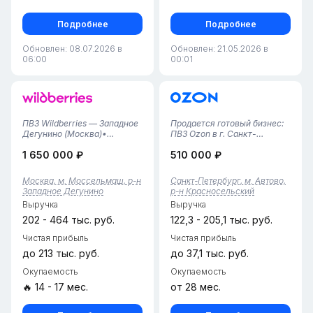
Подробнее
Подробнее
Обновлен: 08.07.2026 в
Обновлен: 21.05.2026 в
06:00
00:01
ПВЗ Wildberries — Западное
Продается готовый бизнес:
Дегунино (Москва)•
ПВЗ Ozon в г. Санкт-
Локация: Москва, район
Петербург, Красносельский
1 650 000 ₽
510 000 ₽
Западное Дегунино.
район!Предлагается
Расположен в зоне с
полностью готовый,
плотной жилой застройкой.•
успешно развивающийся
Москва, м. Моссельмаш, р-н
Санкт-Петербург, м. Автово,
Тариф: 4,64% (выгодная
бизнес-объект — пункт
Западное Дегунино
р-н Красносельский
ставка для данной зоны).•
выдачи заказов Ozon,
Выручка
Выручка
Срок работы:...
который стабильно
работае...
202 - 464 тыс. руб.
122,3 - 205,1 тыс. руб.
Чистая прибыль
Чистая прибыль
до 213 тыс. руб.
до 37,1 тыс. руб.
Окупаемость
Окупаемость
🔥 14 - 17 мес.
от 28 мес.