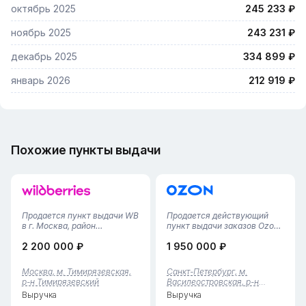
октябрь 2025
245 233 ₽
ноябрь 2025
243 231 ₽
декабрь 2025
334 899 ₽
январь 2026
212 919 ₽
Похожие пункты выдачи
Продается пункт выдачи WB
Продается действующий
в г. Москва, район
пункт выдачи заказов Ozon
Тимирязевский• Площадь
в престижном
2 200 000 ₽
1 950 000 ₽
помещения — 42 м², удобная
Василеостровском районе
планировка с клиентской
Санкт-Петербурга. Бизнес
зоной и складом.• Пункт
полностью отлажен и имеет
Москва, м. Тимирязевская,
Санкт-Петербург, м.
работает с 2022 года,
подтвержденную историю
р-н Тимирязевский
Василеостровская, р-н
финансовая статистика за 11
доходности.Ключевые
Василеостровский
Выручка
Выручка
месяцев...
показатели:• Локация:...