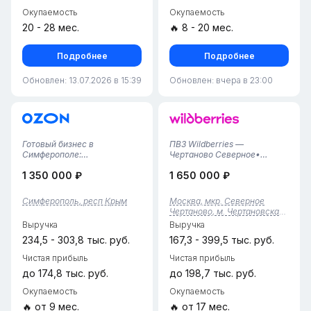
Окупаемость
Окупаемость
20 - 28 мес.
🔥 8 - 20 мес.
Подробнее
Подробнее
Обновлен: 13.07.2026 в 15:39
Обновлен: вчера в 23:00
Готовый бизнес в
ПВЗ Wildberries —
Симферополе:
Чертаново Северное•
Фундаментальный ПВЗ Ozon
Локация: Москва, район
1 350 000 ₽
1 650 000 ₽
(3 года успеха!)Предлагаем
Чертаново Северное.• Дата
к приобретению один из
открытия: июнь 2025 года
самых стабильных и
(стабильный пункт с
Симферополь, респ Крым
Москва, мкр. Северное
надежных пунктов выдачи
наработанной базой).•
Чертаново, м. Чертановская,
заказов Ozon в
Тариф: 4,69%.• Статус:
р-н Чертаново Северное
Выручка
Выручка
Симферополе. Это «зрелый»
Полностью отлаженны...
актив с тр...
234,5 - 303,8 тыс. руб.
167,3 - 399,5 тыс. руб.
Чистая прибыль
Чистая прибыль
до 174,8 тыс. руб.
до 198,7 тыс. руб.
Окупаемость
Окупаемость
🔥 от 9 мес.
🔥 от 17 мес.