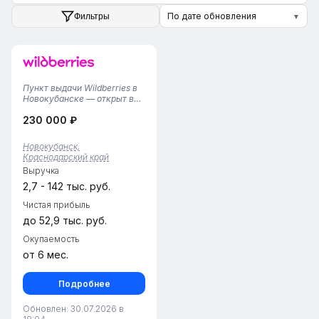
По дате обновления
Фильтры
▼
Пункт выдачи Wildberries в
Новокубанске — открыт в
2025 годуПочему это
230 000 ₽
выгодно: • Удобное
расположение в городе
Новокубанск,
Новокубанск,
обеспечивающее быстрый
Краснодарский край
доступ для местных
Выручка
жителей. • Площадь пункта
—...
2,7 - 142 тыс. руб.
Чистая прибыль
до 52,9 тыс. руб.
Окупаемость
от 6 мес.
Подробнее
Обновлен: 30.07.2026 в