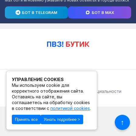
Max бот и мгновенно узнавайте о новых объектах в городе Волжск
БОТ В TELEGRAM
БОТ В MAX
© 2026. ПВЗ! БУТИК.
УПРАВЛЕНИЕ COOKIES
Мы используем cookie для
корректного отображения сайта.
Публичная оферта
Политика конфиденциальности
© Сделано в Фидживеб
Оставаясь на сайте, вы
соглашаетесь на обработку cookies
в соответствии с
политикой cookies
.
Принять все
Узнать подробнее >
↑