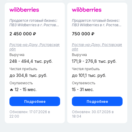
Продается готовый бизнес:
Продается готовый бизнес:
ПВЗ Wildberries в г. Ростов-
ПВЗ Wildberries в г. Ростов-
на-Дону!Предлагается
на-Дону, микрорайон
2 450 000 ₽
750 000 ₽
полностью готовый,
Северный!Предлагается
успешно развивающийся
полностью готовый,
бизнес-объект — пункт
стабильный и успешно
Ростов-на-Дону, Ростовская
Ростов-на-Дону, Ростовская
выдачи заказов
развивающийся бизнес-
обл
обл
Wildberries.Площадь — 77
объект — пункт выдачи
Выручка
Выручка
кв. м: просторная клие...
заказов Wildberries в...
248 - 494,4 тыс. руб.
171,9 - 276,8 тыс. руб.
Чистая прибыль
Чистая прибыль
до 304,8 тыс. руб.
до 101,1 тыс. руб.
Окупаемость
Окупаемость
🔥 12 - 15 мес.
15 - 31 мес.
Подробнее
Подробнее
Обновлен: 17.07.2026 в
Обновлен: 30.07.2026 в
22:00
18:04