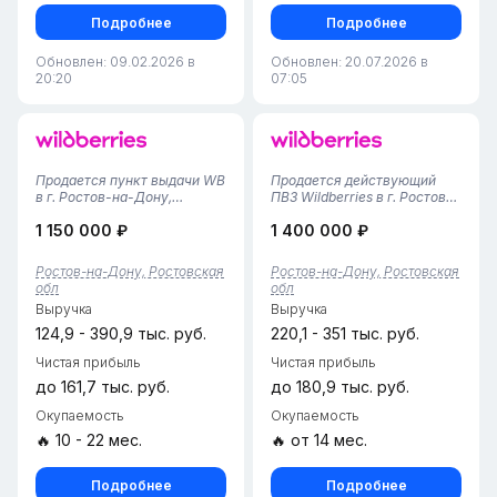
Подробнее
Подробнее
Обновлен: 09.02.2026 в
Обновлен: 20.07.2026 в
20:20
07:05
Продается пункт выдачи WB
Продается действующий
в г. Ростов-на-Дону,
ПВЗ Wildberries в г. Ростов-
Пролетарский район•
на-Дону (Кировский район)•
1 150 000 ₽
1 400 000 ₽
Площадь — 60 м²,
Локация: Кировский район,
помещение расположено на
Ростов-на-Дону (центр
первом этаже, удобный вход
города, высокий
Ростов-на-Дону, Ростовская
Ростов-на-Дону, Ростовская
для клиентов.• Пункт
пешеходный трафик).•
обл
обл
открыт с ноября 2021 года,
Площадь: 59 кв. м.
Выручка
Выручка
предоставляется...
(оптимальная площад...
124,9 - 390,9 тыс. руб.
220,1 - 351 тыс. руб.
Чистая прибыль
Чистая прибыль
до 161,7 тыс. руб.
до 180,9 тыс. руб.
Окупаемость
Окупаемость
🔥 10 - 22 мес.
🔥 от 14 мес.
Подробнее
Подробнее