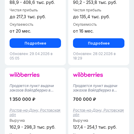
88,9 - 408,6 тыс. руб.
90,2 - 253,8 тыс. руб.
Чистая прибыль
Чистая прибыль
до 217,3 тыс. руб.
до 135,4 тыс. руб.
Окупаемость
Окупаемость
от 20 мес.
от 16 мес.
Подробнее
Подробнее
Обновлен: 29.04.2026 в
Обновлен: 28.02.2026 в
05:05
18:29
Продается пункт выдачи
Продается пункт выдачи
заказов Вайлдберриз в
заказов Вайлдберриз в
Ростове-на-Дону
Ростове-на-Дону
1 350 000 ₽
700 000 ₽
(Вертолетное поле)!
(Советский район)!
Предлагается полностью
Предлагается полностью
готовый, стабильно
готовый, стабильно
Ростов-на-Дону, Ростовская
Ростов-на-Дону, Ростовская
прибыльный бизнес-объект
функционирующий бизнес-
обл
обл
с многолетней историей в
объект в густонаселенном
Выручка
Выручка
престижном районе.
районе. Площадь — 43 кв. м:
Площадь —...
эрг...
162,9 - 298,3 тыс. руб.
127,4 - 254,1 тыс. руб.