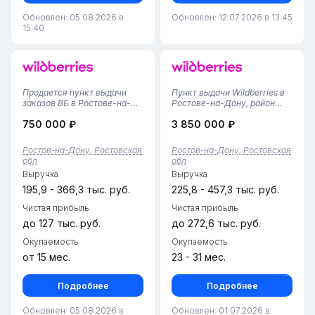
Обновлен: 05.08.2026 в
Обновлен: 12.07.2026 в 13:45
15:40
Продается пункт выдачи
Пункт выдачи Wildberries в
заказов ВБ в Ростове-на-
Ростове-на-Дону, район
Дону. В данный момент в
ОктябрьскийПочему это
750 000 ₽
3 850 000 ₽
пункте работают 2
удобно и выгодно: • Пункт
сотрудника, что
работает уже полтора года
обеспечивает качественное
— проверенный и надёжный
Ростов-на-Дону, Ростовская
Ростов-на-Дону, Ростовская
обслуживание клиентов и
сервис для получения
обл
обл
эффективное выполнение
ваших заказов. • Удобное...
Выручка
Выручка
операций. Комиссия сос...
195,9 - 366,3 тыс. руб.
225,8 - 457,3 тыс. руб.
Чистая прибыль
Чистая прибыль
до 127 тыс. руб.
до 272,6 тыс. руб.
Окупаемость
Окупаемость
от 15 мес.
23 - 31 мес.
Подробнее
Подробнее
Обновлен: 05.08.2026 в
Обновлен: 01.07.2026 в