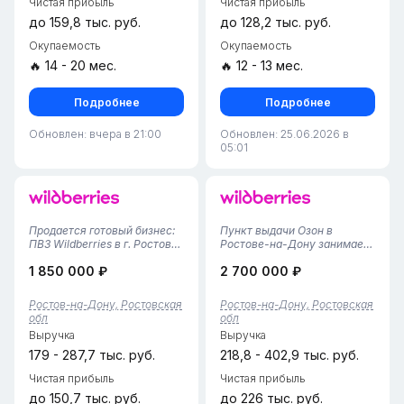
Чистая прибыль
Чистая прибыль
до 159,8 тыс. руб.
до 128,2 тыс. руб.
Окупаемость
Окупаемость
🔥 14 - 20 мес.
🔥 12 - 13 мес.
Подробнее
Подробнее
Обновлен: вчера в 21:00
Обновлен: 25.06.2026 в
05:01
Продается готовый бизнес:
Пункт выдачи Озон в
ПВЗ Wildberries в г. Ростов-
Ростове-на-Дону занимает
на-Дону (Ворошиловский
площадь 80 м² и был открыт
1 850 000 ₽
2 700 000 ₽
район)!Предлагается
в 2023 году. В пункте
полностью готовый,
работают два сотрудника,
успешно развивающийся
которые обеспечивают
Ростов-на-Дону, Ростовская
Ростов-на-Дону, Ростовская
бизнес-объект — пункт
качественное
обл
обл
выдачи заказов
обслуживание клиентов.
Выручка
Выручка
Wildberries.Площадь — 40...
Комиссия составляет 3,93...
179 - 287,7 тыс. руб.
218,8 - 402,9 тыс. руб.
Чистая прибыль
Чистая прибыль
до 150,7 тыс. руб.
до 226 тыс. руб.