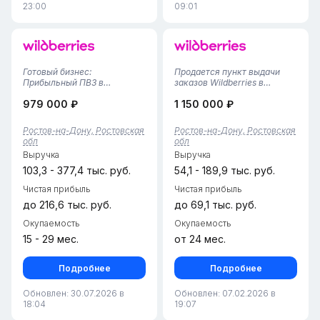
23:00
09:01
Готовый бизнес:
Продается пункт выдачи
Прибыльный ПВЗ в
заказов Wildberries в
Кировском районе Ростова-
Ростове-на-Дону,
979 000 ₽
1 150 000 ₽
на-ДонуПродается
Ворошиловский район.
действующий пункт выдачи
Пункт работает уже 2 года и
заказов в самом сердце
зарекомендовал себя как
Ростов-на-Дону, Ростовская
Ростов-на-Дону, Ростовская
города — Кировском районе.
надежное место для
обл
обл
Бизнес полностью налажен,
получения онлайн-
Выручка
Выручка
работает более года и им...
заказов.Общая площадь
пункта...
103,3 - 377,4 тыс. руб.
54,1 - 189,9 тыс. руб.
Чистая прибыль
Чистая прибыль
до 216,6 тыс. руб.
до 69,1 тыс. руб.
Окупаемость
Окупаемость
15 - 29 мес.
от 24 мес.
Подробнее
Подробнее
Обновлен: 30.07.2026 в
Обновлен: 07.02.2026 в
18:04
19:07