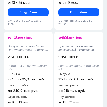
🔥 13 - 25 мес.
🔥 от 9 мес.
Подробнее
Подробнее
Обновлен: 28.01.2026 в
Обновлен: 05.08.2026 в
13:37
23:00
Продается готовый бизнес:
Предлагается к покупке
ПВЗ Wildberries в г. Ростов-
прибыльный и стабильно
на-Дону!Предлагается
работающий пункт выдачи
2 600 000 ₽
1 850 001 ₽
полностью готовый,
заказов Wildberries в
успешно развивающийся
Советском районе Ростова-
бизнес-объект — пункт
на-Дону.Финансовые
Ростов-на-Дону, Ростовская
Ростов-на-Дону, Ростовская
выдачи заказов
показатели:•
обл
обл
Wildberries.Площадь — 33
Среднемесячный оборот:
Выручка
Выручка
кв. м: уютная клиентск...
7&nbsp;845&nbsp;561,58&nbsp;...
234,5 - 405,3 тыс. руб.
212,1 - 390,6 тыс. руб.
Чистая прибыль
Чистая прибыль
до 249,9 тыс. руб.
до 218 тыс. руб.
Окупаемость
Окупаемость
🔥 16 - 19 мес.
🔥 14 - 21 мес.