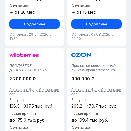
Окупаемость
Окупаемость
🔥 от 20 мес.
🔥 от 18 мес.
Подробнее
Подробнее
Обновлен: 29.04.2026 в
Обновлен: 05.08.2026 в
13:51
23:00
ПРОДАЁТСЯ
Продается совмещенный
ДЕЙСТВУЮЩИЙ ПУНКТ
пункт выдачи заказов WB и
ВЫДАЧИ WILDBERRIES —
Ozon в г. Ростов-на-Дону,
2 200 000 ₽
900 000 ₽
РОСТОВ-НА-ДОНУ,
Пролетарский район•
ВОРОШИЛОВСКИЙ
Общая площадь помещения
РАЙОНГотовый и
— 100 м², удобное
Ростов-на-Дону, Ростовская
Ростов-на-Дону, Ростовская
прибыльный бизнес в одном
зонирование для
обл
обл
из самых перспективных
одновременной работы с
Выручка
Выручка
районов Ростова-на-Дону!
двумя маркетплейсами.•
Продается полностью
WB...
198,5 - 337,5 тыс. руб.
265,2 - 470,7 тыс. руб.
функционирую...
Чистая прибыль
Чистая прибыль
до 175,9 тыс. руб.
до 199,4 тыс. руб.
Окупаемость
Окупаемость