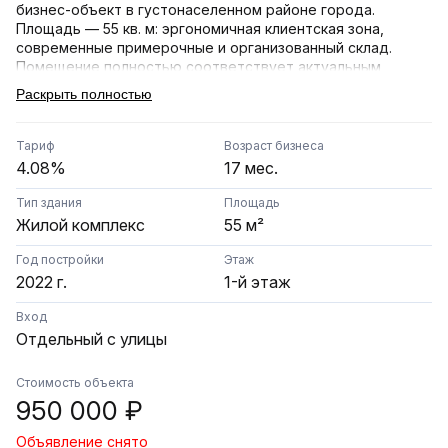
бизнес-объект в густонаселенном районе города.
Площадь — 55 кв. м: эргономичная клиентская зона,
современные примерочные и организованный склад.
Помещение полностью соответствует актуальным
стандартам и брендбуку платформы.
Раскрыть полностью
Важное преимущество — выгодный тариф 3,75%
, что
обеспечивает отличную доходность и быструю
Тариф
Возраст бизнеса
окупаемость объекта.
4.08%
17 мес.
В штате 2 обученных сотрудника. Пункт открыт в марте
Тип здания
Площадь
2025 года — за это время бизнес успешно прошел
Жилой комплекс
55 м²
стадию запуска, наладил стабильный поток клиентов и
полностью отладил все операционные процессы.
Год постройки
Этаж
2022 г.
1-й этаж
Помещение полностью укомплектовано необходимым
оборудованием и мебелью, никаких дополнительных
Вход
вложений не требуется. Все бизнес-показатели
Отдельный с улицы
прозрачны и понятны. Документы готовы к продаже,
возможна консультационная поддержка и
Стоимость объекта
сопровождение сделки на этапе передачи.
950 000 ₽
Звоните сейчас, чтобы узнать больше и договориться о
Объявление снято
просмотре!