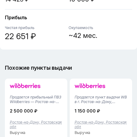
Прибыль
Чистая прибыль
Окупаемость
22 651 ₽
~42 мес.
Похожие пункты выдачи
Продается прибыльный ПВЗ
Продается пункт выдачи WB
Wildberries — Ростов-на-
в г. Ростов-на-Дону,
Дону, Советский
Пролетарский район•
2 500 000 ₽
1 150 000 ₽
районСтабильный и
Площадь помещения — 35
перспективный бизнес,
м². Компактный и
работающий 1,5 года!
функциональный формат,
Ростов-на-Дону, Ростовская
Ростов-на-Дону, Ростовская
Основные характеристики:•
полностью подходит под
обл
обл
Локация: Советский район
стандарты маркетплейса.•
Выручка
Выручка
(пункт расположен в «кол...
Пункт открыт в 2025 го...