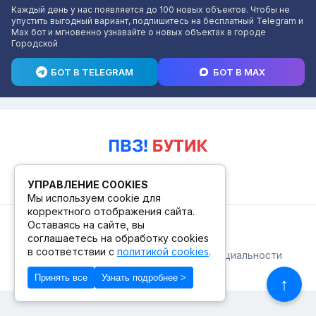
Каждый день у нас появляется до 100 новых объектов. Чтобы не
упустить выгодный вариант, подпишитесь на бесплатный Telegram и
Max бот и мгновенно узнавайте о новых объектах в городе
Городской
БОТ В TELEGRAM
БОТ В MAX
УПРАВЛЕНИЕ COOKIES
Мы используем cookie для
корректного отображения сайта.
Оставаясь на сайте, вы
© 2026. ПВЗ! БУТИК.
соглашаетесь на обработку cookies
в соответствии с
политикой cookies
.
Публичная оферта
Политика конфиденциальности
© Сделано в Фидживеб
Принять все
Узнать подробнее >
↑