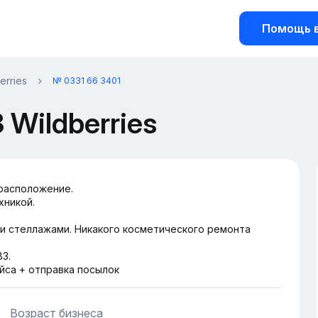
Помощь в
erries
№ 0331 66 3401
Wildberries
расположение.
хникой.
и стеллажами. Никакого косметического ремонта
З.
йса + отправка посылок
Возраст бизнеса