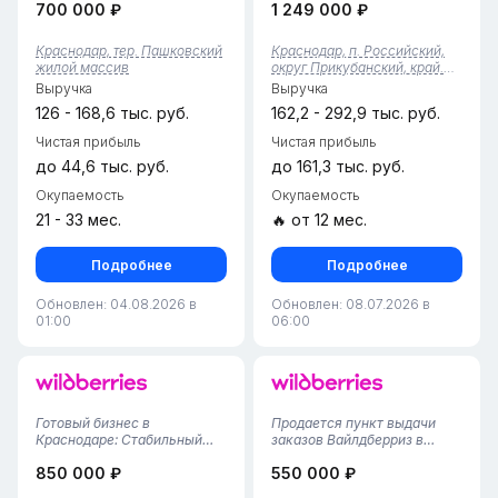
700 000 ₽
1 249 000 ₽
28.02.2025 года. Отличная
получения ваших заказов. С
возможность для тех, кто
площадью 70 квадратных
ищет перспективное и
метров и командой из трех
Краснодар, тер. Пашковский
Краснодар, п. Российский,
стабильное
сотрудников, мы
жилой массив
округ Прикубанский, край.
направление.Основные
обеспечиваем качественное
Краснодарский
Выручка
Выручка
характеристики:Арендная
обслуживание и
пла...
комфортны...
126 - 168,6 тыс. руб.
162,2 - 292,9 тыс. руб.
Чистая прибыль
Чистая прибыль
до 44,6 тыс. руб.
до 161,3 тыс. руб.
Окупаемость
Окупаемость
21 - 33 мес.
🔥 от 12 мес.
Подробнее
Подробнее
Обновлен: 04.08.2026 в
Обновлен: 08.07.2026 в
01:00
06:00
Готовый бизнес в
Продается пункт выдачи
Краснодаре: Стабильный
заказов Вайлдберриз в
ПВЗ Wildberries (55 м² /
Краснодаре!Предлагается
850 000 ₽
550 000 ₽
Почти год
полностью готовый,
успеха!)Предлагаем к
перспективный бизнес-