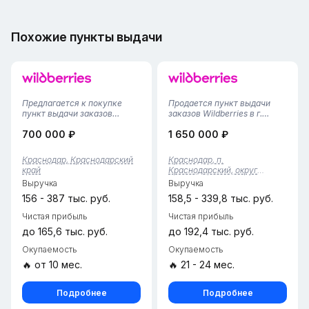
Похожие пункты выдачи
Предлагается к покупке
Продается пункт выдачи
пункт выдачи заказов
заказов Wildberries в г.
Wildberries в Прикубанском
Краснодар (поселок
700 000 ₽
1 650 000 ₽
районе Краснодара с
Краснодарский)• Локация:
тарифом 4,38%. Активно
пос. Краснодарский,
заселяемый район с
Краснодар.• Площадь: 92 кв.
Краснодар, Краснодарский
Краснодар, п.
отличной инфраструктурой,
м. (очень просторное
край
Краснодарский, округ
активная группа клиентов и
помещение, большой
Прикубанский, край.
Выручка
Выручка
перспектива ув...
функциональный склад...
Краснодарский
156 - 387 тыс. руб.
158,5 - 339,8 тыс. руб.
Чистая прибыль
Чистая прибыль
до 165,6 тыс. руб.
до 192,4 тыс. руб.
Окупаемость
Окупаемость
🔥 от 10 мес.
🔥 21 - 24 мес.
Подробнее
Подробнее