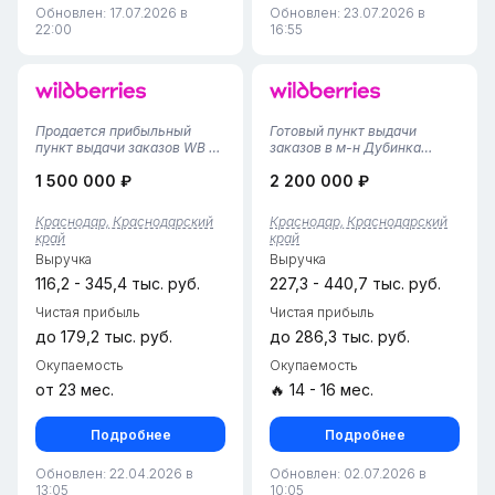
Обновлен: 17.07.2026 в
Обновлен: 23.07.2026 в
22:00
16:55
Продается прибыльный
Готовый пункт выдачи
пункт выдачи заказов WB в
заказов в м-н Дубинка
г. Краснодар, Западный
Краснодара. Ваш бизнес
1 500 000 ₽
2 200 000 ₽
район• Площадь помещения
стартует завтра!Что вы
— 71 м², просторная и
получаете сразу:
грамотно организованная
Слаженная команда: 2
Краснодар, Краснодарский
Краснодар, Краснодарский
зона хранения и выдачи
сотрудника, готовых
край
край
заказов. Большая площадь
остаться. Все процессы
Выручка
Выручка
позволяет к...
отлажены. Прозрачные
условия:...
116,2 - 345,4 тыс. руб.
227,3 - 440,7 тыс. руб.
Чистая прибыль
Чистая прибыль
до 179,2 тыс. руб.
до 286,3 тыс. руб.
Окупаемость
Окупаемость
от 23 мес.
🔥 14 - 16 мес.
Подробнее
Подробнее
Обновлен: 22.04.2026 в
Обновлен: 02.07.2026 в
13:05
10:05