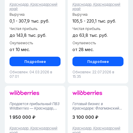
приобретению полностью
объект. Площадь — 66 кв. м:
Краснодар, Краснодарский
Краснодар, Краснодарский
отлаженный и
просторная клиентская
край
край
перспективный пункт
зона, современные
Выручка
Выручка
выдачи заказов Wildberries в
примерочные и вместител...
одном из самых акт...
0,1 - 307,9 тыс. руб.
105,5 - 220,1 тыс. руб.
Чистая прибыль
Чистая прибыль
до 143,8 тыс. руб.
до 63,8 тыс. руб.
Окупаемость
Окупаемость
от 10 мес.
от 28 мес.
Подробнее
Подробнее
Обновлен: 04.03.2026 в
Обновлен: 22.07.2026 в
07:01
15:35
Продается прибыльный ПВЗ
Готовый бизнес в
Wildberries — Краснодар,
Краснодаре: Флагманский
мкр. Фестивальный
ПВЗ Wildberries (105 м² / 3
1 950 000 ₽
3 100 000 ₽
(Западный округ)Новый,
года успеха!)Предлагаем к
полностью готовый бизнес с
приобретению один из
отличными условиями и
самых мощных и
Краснодар, Краснодарский
Краснодар, Краснодарский
высоким потенциалом
стабильных пунктов выдачи
край
край