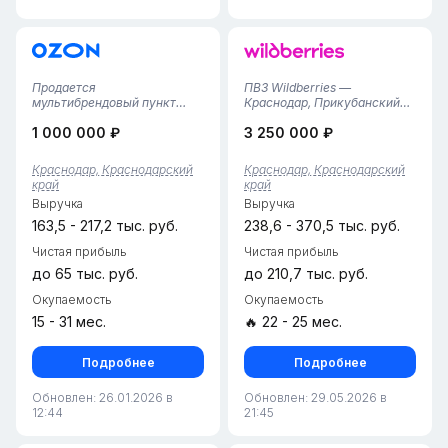
Продается
ПВЗ Wildberries —
мультибрендовый пункт
Краснодар, Прикубанский
выдачи заказов Яндекс
округ• Локация:
1 000 000 ₽
3 250 000 ₽
Маркет + Ozon в
Прикубанский район, зона
Краснодаре (Прикубанский
плотной жилой застройки с
округ)!Предлагается
высоким трафиком.• Срок
Краснодар, Краснодарский
Краснодар, Краснодарский
полностью готовый,
работы: 1,5 года (стабильный
край
край
стабильно
прибыльный актив).•
Выручка
Выручка
функционирующий бизнес-
Собственник: Те...
объект в одной из самых
163,5 - 217,2 тыс. руб.
238,6 - 370,5 тыс. руб.
востребов...
Чистая прибыль
Чистая прибыль
до 65 тыс. руб.
до 210,7 тыс. руб.
Окупаемость
Окупаемость
15 - 31 мес.
🔥 22 - 25 мес.
Подробнее
Подробнее
Обновлен: 26.01.2026 в
Обновлен: 29.05.2026 в
12:44
21:45