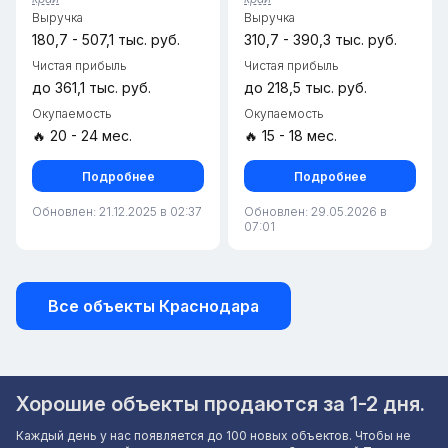
роста.Основные
заказов Wildberries в
Выручка
Выручка
характеристики:• Локация:...
Краснодаре. Это масш...
180,7 - 507,1 тыс. руб.
310,7 - 390,3 тыс. руб.
Чистая прибыль
Чистая прибыль
до 361,1 тыс. руб.
до 218,5 тыс. руб.
Окупаемость
Окупаемость
🔥 20 - 24 мес.
🔥 15 - 18 мес.
Подробнее
Подробнее
Обновлен: 21.12.2025 в 02:37
Обновлен: 29.05.2026 в
07:01
Все объекты Краснодара
Хорошие объекты продаются за 1-2 дня.
Каждый день у нас появляется до 100 новых объектов. Чтобы не