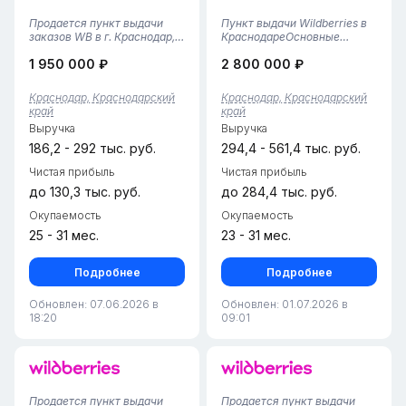
Продается пункт выдачи
Пункт выдачи Wildberries в
заказов WB в г. Краснодар,
КраснодареОсновные
Прикубанский район•
преимущества: • Удобное
1 950 000 ₽
2 800 000 ₽
Площадь помещения — 53
расположение в Краснодаре
м², удобная планировка с
— легко добраться из
зоной выдачи и складским
разных районов города. • ⏳
Краснодар, Краснодарский
Краснодар, Краснодарский
пространством.• Пункт
Пункт работает уже 2 года,
край
край
работает с 2024 года,
что гарантирует надежнос...
Выручка
Выручка
финансовая ст...
186,2 - 292 тыс. руб.
294,4 - 561,4 тыс. руб.
Чистая прибыль
Чистая прибыль
до 130,3 тыс. руб.
до 284,4 тыс. руб.
Окупаемость
Окупаемость
25 - 31 мес.
23 - 31 мес.
Подробнее
Подробнее
Обновлен: 07.06.2026 в
Обновлен: 01.07.2026 в
18:20
09:01
Продается пункт выдачи
Продается пункт выдачи