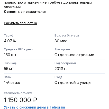
полностью отлажен и не требует дополнительных
вложений.
Основные показатели:
высокий пешеходный трафик, плотная жилая
застройка).
Раскрыть полностью
Площадь:
55 кв. м. (просторная клиентская зона и
склад).
Тариф
Возраст бизнеса
Оборот:
стабильный поток, в среднем
150 шк в день
.
4.07%
30 мес.
Тариф:
4.07%.
Среднее ШК в день
Тип здания
Дата открытия:
21.01.2024 (пункт уже прошел этап
150 шт.
Отдельное строение
Экономика (ежемесячные расходы):
раскрутки).
Площадь
Год постройки
Аренда: 50 000 руб.
55 м²
2013 г.
ФОТ: 2 200 руб./смена. В штате 2 основных сотрудника
+ надежные подменные (персонал обучен и готов
Этаж
Вход
остаться с новым владельцем).
1-й этаж
Отдельный с улицы
КУ: 5 000 – 10 000 руб. (лето/зима).
Дополнительно: интернет (800 руб.), обслуживание
Стоимость объекта
камер (2 800 руб.).
1 150 000 ₽
Преимущества:
Узнать о снижении цены в Telegram
Пункт полностью укомплектован по всем стандартам