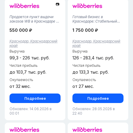
📷
Продается пункт выдачи
Готовый бизнес в
заказов WB в Краснодаре —
Краснодаре: Стабильный
отличная возможность для
ПВЗ Wildberries (51 м² /
550 000 ₽
1 750 000 ₽
бизнесаРасположен в
Работает с ноября 2024
привлекательном районе
г.!)Предлагаем к
города Краснодар. Общая
приобретению полностью
Краснодар, Краснодарский
Краснодар, Краснодарский
площадь — 55,6 кв.м.
отлаженный и
край
край
Обслуживание
перспективный пункт
Выручка
Выручка
осуществляется двумя
выдачи заказов Wildberries в
сотр...
Краснодар...
99,3 - 226 тыс. руб.
126 - 283,4 тыс. руб.
Чистая прибыль
Чистая прибыль
до 103,7 тыс. руб.
до 133,3 тыс. руб.
Окупаемость
Окупаемость
от 32 мес.
от 27 мес.
Подробнее
Подробнее
Обновлен: 14.06.2026 в
Обновлен: 28.05.2026 в
00:01
22:40