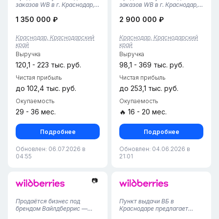
заказов WB в г. Краснодар,
заказов WB в г. Краснодар,
Карасунский район•
Прикубанский район•
1 350 000 ₽
2 900 000 ₽
Площадь помещения — 42
Площадь помещения — 30
м², удобная планировка с
м², компактный и
зоной выдачи и складским
функциональный формат,
Краснодар, Краснодарский
Краснодар, Краснодарский
пространством.• Пункт
полностью адаптированный
край
край
работает с 2024 года,
под работу ПВЗ.• Пункт
Выручка
Выручка
финансовая ста...
работает с 2021 год...
120,1 - 223 тыс. руб.
98,1 - 369 тыс. руб.
Чистая прибыль
Чистая прибыль
до 102,4 тыс. руб.
до 253,1 тыс. руб.
Окупаемость
Окупаемость
29 - 36 мес.
🔥 16 - 20 мес.
Подробнее
Подробнее
Обновлен: 06.07.2026 в
Обновлен: 04.06.2026 в
04:55
21:01
📷
Продаётся бизнес под
Пункт выдачи ВБ в
брендом Вайлдберрис —
Краснодаре предлагает
успешный проект, открытый
удобное место для