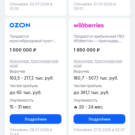
Обновлен: 02.07.2026 в
Обновлен: 01.07.2026 в
10:05
09:01
Продается
Продается прибыльный ПВЗ
мультибрендовый пункт
Wildberries — Краснодар,
выдачи заказов Яндекс
мкр. Фестивальный
1 000 000 ₽
1 950 000 ₽
Маркет + Ozon в
(Западный округ)Новый,
Краснодаре (Прикубанский
полностью готовый бизнес с
округ)!Предлагается
отличными условиями и
Краснодар, Краснодарский
Краснодар, Краснодарский
полностью готовый,
высоким потенциалом
край
край
стабильно
роста.Основные
Выручка
Выручка
функционирующий бизнес-
характеристики:• Локация:...
объект в одной из самых
163,5 - 217,2 тыс. руб.
180,7 - 507,1 тыс. руб.
востребов...
Чистая прибыль
Чистая прибыль
до 65 тыс. руб.
до 361,1 тыс. руб.
Окупаемость
Окупаемость
15 - 31 мес.
🔥 20 - 24 мес.
Подробнее
Подробнее
Обновлен: 26.01.2026 в
Обновлен: 21.12.2025 в 02:37
12:44