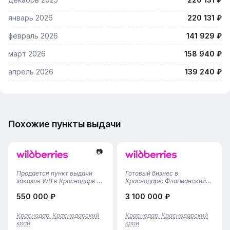
январь 2026
220 131 ₽
февраль 2026
141 929 ₽
март 2026
158 940 ₽
апрель 2026
139 240 ₽
Похожие пункты выдачи
📷
Продается пункт выдачи
Готовый бизнес в
заказов WB в Краснодаре —
Краснодаре: Флагманский
отличная возможность для
ПВЗ Wildberries (105 м² / 3
550 000 ₽
3 100 000 ₽
бизнесаРасположен в
года успеха!)Предлагаем к
привлекательном районе
приобретению один из
города Краснодар. Общая
самых мощных и
Краснодар, Краснодарский
Краснодар, Краснодарский
площадь — 55,6 кв.м.
стабильных пунктов выдачи
край
край
Обслуживание
заказов Wildberries в