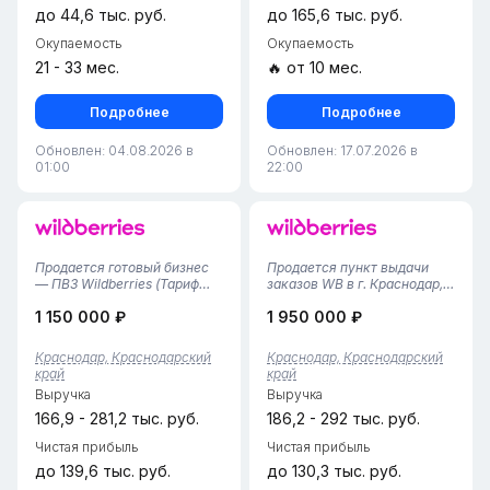
до 44,6 тыс. руб.
до 165,6 тыс. руб.
Окупаемость
Окупаемость
21 - 33 мес.
🔥 от 10 мес.
Подробнее
Подробнее
Обновлен: 04.08.2026 в
Обновлен: 17.07.2026 в
01:00
22:00
Продается готовый бизнес
Продается пункт выдачи
— ПВЗ Wildberries (Тариф
заказов WB в г. Краснодар,
4.07%)Продам
Прикубанский район•
1 150 000 ₽
1 950 000 ₽
действующий пункт выдачи
Площадь помещения — 53
заказов в густонаселенном
м², удобная планировка с
Музыкальном микрорайоне.
зоной выдачи и складским
Краснодар, Краснодарский
Краснодар, Краснодарский
Бизнес полностью отлажен
пространством.• Пункт
край
край
и не требует
работает с 2024 года,
Выручка
Выручка
дополнительных вложений...
финансовая ст...
166,9 - 281,2 тыс. руб.
186,2 - 292 тыс. руб.
Чистая прибыль
Чистая прибыль
до 139,6 тыс. руб.
до 130,3 тыс. руб.