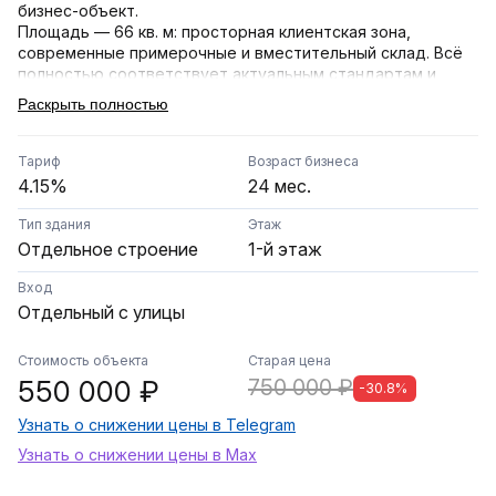
бизнес-объект.
Площадь — 66 кв. м: просторная клиентская зона,
современные примерочные и вместительный склад. Всё
полностью соответствует актуальным стандартам и
брендбуку платформы.
Раскрыть полностью
В штате 2 обученных сотрудника. Пункт работает с
августа 2024 года — за это время бизнес успешно
Тариф
Возраст бизнеса
прошел стадию запуска, наладил стабильный поток
4.15%
24 мес.
клиентов и полностью отладил все операционные
процессы.
Тип здания
Этаж
Отдельное строение
1-й этаж
Помещение полностью укомплектовано необходимым
оборудованием и мебелью, никаких дополнительных
Вход
вложений не требуется. Все процессы прозрачны и
Отдельный с улицы
настроены. Документы готовы к продаже, возможна
консультационная поддержка и сопровождение сделки
Стоимость объекта
Старая цена
на этапе передачи.
550 000 ₽
750 000 ₽
-30.8%
Звоните сейчас, чтобы узнать больше и договориться о
Узнать о снижении цены в Telegram
просмотре!
Узнать о снижении цены в Max