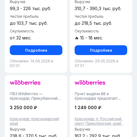
Выручка
Выручка
осуществляется двумя
Краснодаре. Это масш...
сотр...
99,3 - 226 тыс. руб.
310,7 - 390,3 тыс. руб.
Чистая прибыль
Чистая прибыль
до 103,7 тыс. руб.
до 218,5 тыс. руб.
Окупаемость
Окупаемость
от 32 мес.
🔥 15 - 18 мес.
Подробнее
Подробнее
Обновлен: 14.06.2026 в
Обновлен: 29.05.2026 в
00:01
07:01
ПВЗ Wildberries —
Пункт выдачи ВБ в
Краснодар, Прикубанский
Краснодаре предлагает
округ• Локация:
удобное место для
3 250 000 ₽
1 249 000 ₽
Прикубанский район, зона
получения ваших заказов. С
плотной жилой застройки с
площадью 70 квадратных
высоким трафиком.• Срок
метров и командой из трех
Краснодар, Краснодарский
Краснодар, п. Российский,
работы: 1,5 года (стабильный
сотрудников, мы
край
округ Прикубанский, край.
прибыльный актив).•
обеспечиваем качественное
Краснодарский
Выручка
Выручка
Собственник: Те...
обслуживание и
комфортны...
238,6 - 370,5 тыс. руб.
162,2 - 292,9 тыс. руб.