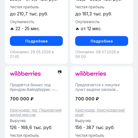
Чистая прибыль
Чистая прибыль
до 210,7 тыс. руб.
до 161,3 тыс. руб.
Окупаемость
Окупаемость
🔥 22 - 25 мес.
🔥 от 12 мес.
Подробнее
Подробнее
Обновлен: 29.05.2026 в
Обновлен: 08.07.2026 в
21:45
06:00
📷
Продаётся бизнес под
Предлагается к покупке
брендом Вайлдберрис —
пункт выдачи заказов
успешный проект, открытый
Wildberries в Прикубанском
700 000 ₽
700 000 ₽
28.02.2025 года. Отличная
районе Краснодара с
возможность для тех, кто
тарифом 4,38%. Активно
ищет перспективное и
заселяемый район с
Краснодар, тер. Пашковский
Краснодар, Краснодарский
стабильное
отличной инфраструктурой,
жилой массив
край
направление.Основные
активная группа клиентов и
Выручка
Выручка
характеристики:Арендная
перспектива ув...
пла...
126 - 168,6 тыс. руб.
156 - 387 тыс. руб.
Чистая прибыль
Чистая прибыль