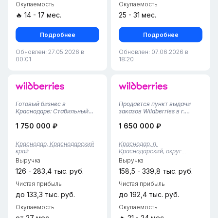
Окупаемость
Окупаемость
🔥 14 - 17 мес.
25 - 31 мес.
Подробнее
Подробнее
Обновлен: 27.05.2026 в
Обновлен: 07.06.2026 в
00:01
18:20
Готовый бизнес в
Продается пункт выдачи
Краснодаре: Стабильный
заказов Wildberries в г.
ПВЗ Wildberries (51 м² /
Краснодар (поселок
1 750 000 ₽
1 650 000 ₽
Работает с ноября 2024
Краснодарский)• Локация:
г.!)Предлагаем к
пос. Краснодарский,
приобретению полностью
Краснодар.• Площадь: 92 кв.
Краснодар, Краснодарский
Краснодар, п.
отлаженный и
м. (очень просторное
край
Краснодарский, округ
перспективный пункт
помещение, большой
Прикубанский, край.
Выручка
Выручка
выдачи заказов Wildberries в
функциональный склад...
Краснодарский
Краснодар...
126 - 283,4 тыс. руб.
158,5 - 339,8 тыс. руб.
Чистая прибыль
Чистая прибыль
до 133,3 тыс. руб.
до 192,4 тыс. руб.
Окупаемость
Окупаемость
от 27 мес.
🔥 21 - 24 мес.