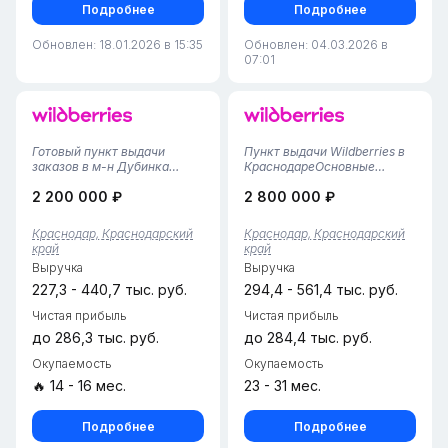
Подробнее
Подробнее
Обновлен: 18.01.2026 в 15:35
Обновлен: 04.03.2026 в
07:01
Готовый пункт выдачи
Пункт выдачи Wildberries в
заказов в м-н Дубинка
КраснодареОсновные
Краснодара. Ваш бизнес
преимущества: • Удобное
2 200 000 ₽
2 800 000 ₽
стартует завтра!Что вы
расположение в Краснодаре
получаете сразу:
— легко добраться из
Слаженная команда: 2
разных районов города. • ⏳
Краснодар, Краснодарский
Краснодар, Краснодарский
сотрудника, готовых
Пункт работает уже 2 года,
край
край
остаться. Все процессы
что гарантирует надежнос...
Выручка
Выручка
отлажены. Прозрачные
условия:...
227,3 - 440,7 тыс. руб.
294,4 - 561,4 тыс. руб.
Чистая прибыль
Чистая прибыль
до 286,3 тыс. руб.
до 284,4 тыс. руб.
Окупаемость
Окупаемость
🔥 14 - 16 мес.
23 - 31 мес.
Подробнее
Подробнее