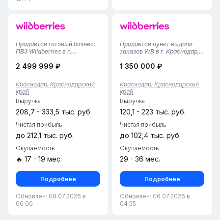
Продается готовый бизнес:
Продается пункт выдачи
ПВЗ Wildberries в г.
заказов WB в г. Краснодар,
Краснодар!Предлагается
Карасунский район•
2 499 999 ₽
1 350 000 ₽
полностью готовый,
Площадь помещения — 42
успешно развивающийся
м², удобная планировка с
бизнес-объект — пункт
зоной выдачи и складским
Краснодар, Краснодарский
Краснодар, Краснодарский
выдачи заказов
пространством.• Пункт
край
край
Wildberries.Площадь — 40
работает с 2024 года,
Выручка
Выручка
кв. м: просторная
финансовая ста...
клиентска...
208,7 - 333,5 тыс. руб.
120,1 - 223 тыс. руб.
Чистая прибыль
Чистая прибыль
до 212,1 тыс. руб.
до 102,4 тыс. руб.
Окупаемость
Окупаемость
🔥 17 - 19 мес.
29 - 36 мес.
Подробнее
Подробнее
Обновлен: 08.07.2026 в
Обновлен: 06.07.2026 в
06:00
04:55