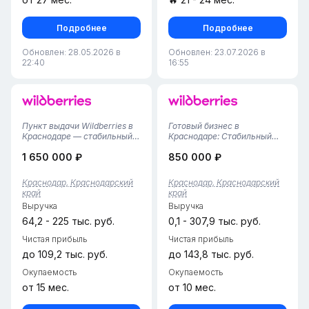
Подробнее
Подробнее
Обновлен: 28.05.2026 в
Обновлен: 23.07.2026 в
22:40
16:55
Пункт выдачи Wildberries в
Готовый бизнес в
Краснодаре — стабильный и
Краснодаре: Стабильный
прибыльный бизнес!
ПВЗ Wildberries (55 м² /
1 650 000 ₽
850 000 ₽
Продается действующий
Почти год
пункт выдачи заказов
успеха!)Предлагаем к
Wildberries в Краснодаре —
приобретению полностью
Краснодар, Краснодарский
Краснодар, Краснодарский
одном из крупнейших и
отлаженный и
край
край
быстрорастущих городов
перспективный пункт
Выручка
Выручка
Юга России.Пре...
выдачи заказов Wildberries в
одном из самых акт...
64,2 - 225 тыс. руб.
0,1 - 307,9 тыс. руб.
Чистая прибыль
Чистая прибыль
до 109,2 тыс. руб.
до 143,8 тыс. руб.
Окупаемость
Окупаемость
от 15 мес.
от 10 мес.