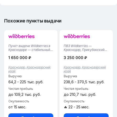
Похожие пункты выдачи
Пункт выдачи Wildberries в
ПВЗ Wildberries —
Краснодаре — стабильный и
Краснодар, Прикубанский
прибыльный бизнес!
округ• Локация:
1 650 000 ₽
3 250 000 ₽
Продается действующий
Прикубанский район, зона
пункт выдачи заказов
плотной жилой застройки с
Wildberries в Краснодаре —
высоким трафиком.• Срок
Краснодар, Краснодарский
Краснодар, Краснодарский
одном из крупнейших и
работы: 1,5 года (стабильный
край
край
быстрорастущих городов
прибыльный актив).•
Выручка
Выручка
Юга России.Пре...
Собственник: Те...
64,2 - 225 тыс. руб.
238,6 - 370,5 тыс. руб.
Чистая прибыль
Чистая прибыль
до 109,2 тыс. руб.
до 210,7 тыс. руб.
Окупаемость
Окупаемость
от 15 мес.
🔥 22 - 25 мес.