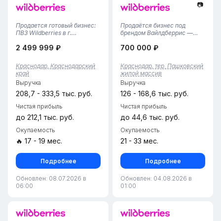
📷
Продается готовый бизнес:
Продаётся бизнес под
ПВЗ Wildberries в г.
брендом Вайлдберрис —
Краснодар!Предлагается
успешный проект, открытый
2 499 999 ₽
700 000 ₽
полностью готовый,
28.02.2025 года. Отличная
успешно развивающийся
возможность для тех, кто
бизнес-объект — пункт
ищет перспективное и
Краснодар, Краснодарский
Краснодар, тер. Пашковский
выдачи заказов
стабильное
край
жилой массив
Wildberries.Площадь — 40
направление.Основные
Выручка
Выручка
кв. м: просторная
характеристики:Арендная
клиентска...
пла...
208,7 - 333,5 тыс. руб.
126 - 168,6 тыс. руб.
Чистая прибыль
Чистая прибыль
до 212,1 тыс. руб.
до 44,6 тыс. руб.
Окупаемость
Окупаемость
🔥 17 - 19 мес.
21 - 33 мес.
Подробнее
Подробнее
Обновлен: 08.07.2026 в
Обновлен: 04.08.2026 в
06:00
01:00