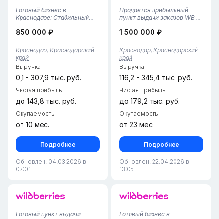
Готовый бизнес в
Продается прибыльный
Краснодаре: Стабильный
пункт выдачи заказов WB в
ПВЗ Wildberries (55 м² /
г. Краснодар, Западный
850 000 ₽
1 500 000 ₽
Почти год
район• Площадь помещения
успеха!)Предлагаем к
— 71 м², просторная и
приобретению полностью
грамотно организованная
Краснодар, Краснодарский
Краснодар, Краснодарский
отлаженный и
зона хранения и выдачи
край
край
перспективный пункт
заказов. Большая площадь
Выручка
Выручка
выдачи заказов Wildberries в
позволяет к...
одном из самых акт...
0,1 - 307,9 тыс. руб.
116,2 - 345,4 тыс. руб.
Чистая прибыль
Чистая прибыль
до 143,8 тыс. руб.
до 179,2 тыс. руб.
Окупаемость
Окупаемость
от 10 мес.
от 23 мес.
Подробнее
Подробнее
Обновлен: 04.03.2026 в
Обновлен: 22.04.2026 в
07:01
13:05
Готовый пункт выдачи
Готовый бизнес в