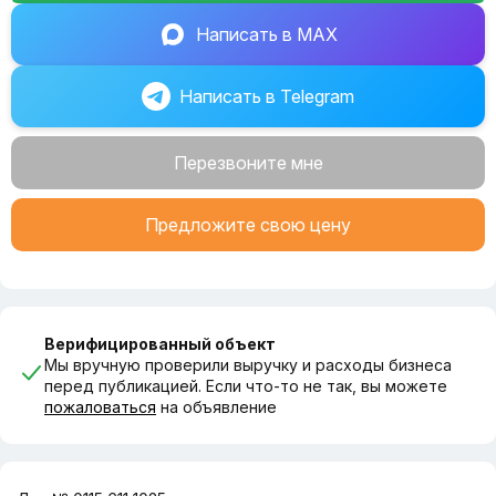
Финансовые показатели абсолютно прозрачны и
Написать в MAX
подтверждаются отчетностью в личном кабинете.
Бизнес передается со всеми материальными активами
«под ключ».
Написать в Telegram
Звоните прямо сейчас, чтобы получить подробную
информацию и согласовать время осмотра!
Перезвоните мне
Предложите свою цену
Верифицированный объект
Мы вручную проверили выручку и расходы бизнеса
перед публикацией. Если что-то не так, вы можете
пожаловаться
на объявление