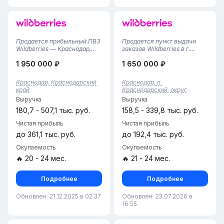
Продается прибыльный ПВЗ
Продается пункт выдачи
Wildberries — Краснодар,
заказов Wildberries в г.
мкр. Фестивальный
Краснодар (поселок
1 950 000 ₽
1 650 000 ₽
(Западный округ)Новый,
Краснодарский)• Локация:
полностью готовый бизнес с
пос. Краснодарский,
отличными условиями и
Краснодар.• Площадь: 92 кв.
Краснодар, Краснодарский
Краснодар, п.
высоким потенциалом
м. (очень просторное
край
Краснодарский, округ
роста.Основные
помещение, большой
Прикубанский, край.
Выручка
Выручка
характеристики:• Локация:...
функциональный склад...
Краснодарский
180,7 - 507,1 тыс. руб.
158,5 - 339,8 тыс. руб.
Чистая прибыль
Чистая прибыль
до 361,1 тыс. руб.
до 192,4 тыс. руб.
Окупаемость
Окупаемость
🔥 20 - 24 мес.
🔥 21 - 24 мес.
Подробнее
Подробнее
Обновлен: 21.12.2025 в 02:37
Обновлен: 23.07.2026 в
16:55