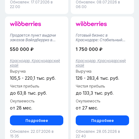
Обновлен: 17.07.2026 в
Обновлен: 08.07.2026 в
22:00
06:00
Продается пункт выдачи
Готовый бизнес в
заказов Вайлдберриз в
Краснодаре: Стабильный
Краснодаре!Предлагается
ПВЗ Wildberries (51 м² /
550 000 ₽
1 750 000 ₽
полностью готовый,
Работает с ноября 2024
перспективный бизнес-
г.!)Предлагаем к
объект. Площадь — 66 кв. м:
приобретению полностью
Краснодар, Краснодарский
Краснодар, Краснодарский
просторная клиентская
отлаженный и
край
край
зона, современные
перспективный пункт
Выручка
Выручка
примерочные и вместител...
выдачи заказов Wildberries в
Краснодар...
105,5 - 220,1 тыс. руб.
126 - 283,4 тыс. руб.
Чистая прибыль
Чистая прибыль
до 63,8 тыс. руб.
до 133,3 тыс. руб.
Окупаемость
Окупаемость
от 28 мес.
от 27 мес.
Подробнее
Подробнее
Обновлен: 22.07.2026 в
Обновлен: 28.05.2026 в
15:35
22:40