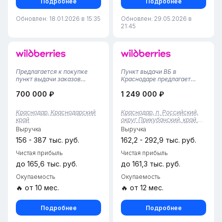
Подробнее
Подробнее
Обновлен: 18.01.2026 в 15:35
Обновлен: 29.05.2026 в
21:45
Предлагается к покупке
Пункт выдачи ВБ в
пункт выдачи заказов
Краснодаре предлагает
Wildberries в Прикубанском
удобное место для
700 000 ₽
1 249 000 ₽
районе Краснодара с
получения ваших заказов. С
тарифом 4,38%. Активно
площадью 70 квадратных
заселяемый район с
метров и командой из трех
Краснодар, Краснодарский
Краснодар, п. Российский,
отличной инфраструктурой,
сотрудников, мы
край
округ Прикубанский, край.
активная группа клиентов и
обеспечиваем качественное
Краснодарский
Выручка
Выручка
перспектива ув...
обслуживание и
комфортны...
156 - 387 тыс. руб.
162,2 - 292,9 тыс. руб.
Чистая прибыль
Чистая прибыль
до 165,6 тыс. руб.
до 161,3 тыс. руб.
Окупаемость
Окупаемость
🔥 от 10 мес.
🔥 от 12 мес.
Подробнее
Подробнее