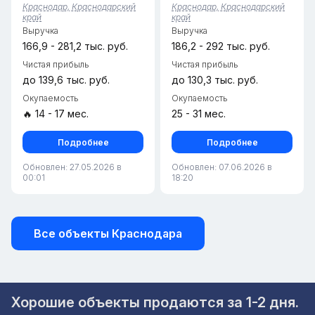
Музыкальном микрорайоне.
зоной выдачи и складским
Краснодар, Краснодарский
Краснодар, Краснодарский
Бизнес полностью отлажен
пространством.• Пункт
край
край
и не требует
работает с 2024 года,
Выручка
Выручка
дополнительных вложений...
финансовая ст...
166,9 - 281,2 тыс. руб.
186,2 - 292 тыс. руб.
Чистая прибыль
Чистая прибыль
до 139,6 тыс. руб.
до 130,3 тыс. руб.
Окупаемость
Окупаемость
🔥 14 - 17 мес.
25 - 31 мес.
Подробнее
Подробнее
Обновлен: 27.05.2026 в
Обновлен: 07.06.2026 в
00:01
18:20
Все объекты Краснодара
Хорошие объекты продаются за 1-2 дня.