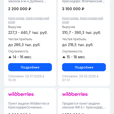
заказов в м-н Дубинка
Краснодаре: Флагманский
Краснодара. Ваш бизнес
ПВЗ Wildberries (105 м² / 3
2 200 000 ₽
3 100 000 ₽
стартует завтра!Что вы
года успеха!)Предлагаем к
получаете сразу:
приобретению один из
Слаженная команда: 2
самых мощных и
Краснодар, Краснодарский
Краснодар, Краснодарский
сотрудника, готовых
стабильных пунктов выдачи
край
край
остаться. Все процессы
заказов Wildberries в
Выручка
Выручка
отлажены. Прозрачные
Краснодаре. Это масш...
условия:...
227,3 - 440,7 тыс. руб.
310,7 - 390,3 тыс. руб.
Чистая прибыль
Чистая прибыль
до 286,3 тыс. руб.
до 218,5 тыс. руб.
Окупаемость
Окупаемость
🔥 14 - 16 мес.
🔥 15 - 18 мес.
Подробнее
Подробнее
Обновлен: 02.07.2026 в
Обновлен: 29.05.2026 в
10:05
07:01
Пункт выдачи Wildberries в
Продается пункт выдачи
КраснодареОсновные
заказов WB в г. Краснодар,
преимущества: • Удобное
Карасунский район•