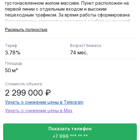
густонаселенном жилом массиве. Пункт расположен на
первой линии с отдельным входом и высоким
пешеходным трафиком. За время работы сформирована
база лояльных клиентов и достигнут стабильно высокий
рейтинг.
Раскрыть полностью
Ключевые характеристики:
• Площадь: 50 кв. м (просторная клиентская зона и
Тариф
Возраст бизнеса
грамотно зонированный склад с усиленными стеллажами).
3.78%
74 мес.
• Выгодный тариф: 3,78%.
• Штат: 2 опытных и обученных администратора, готовых
Площадь
продолжить работу.
50 м²
Оснащение и активы:
Стоимость объекта
• Полный комплект брендированной мебели (ресепшн,
2 299 000 ₽
примерочные, зона ожидания).
• Техника: компьютер, сканеры, принтеры,
Узнать о снижении цены в Telegram
высокоскоростной интернет.
• Климат: установлена мощная сплит-система.
Узнать о снижении цены в Max
• Безопасность: современная система видеонаблюдения
с удаленным доступом и архивом.
Показать телефон
Юридическая информация:
+7 996 *** ** **
Прямой договор аренды на лояльных условиях.