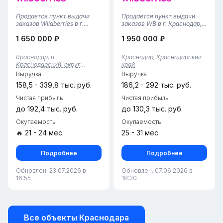
Продается пункт выдачи
Продается пункт выдачи
заказов Wildberries в г.
заказов WB в г. Краснодар,
Краснодар (поселок
Прикубанский район•
1 650 000 ₽
1 950 000 ₽
Краснодарский)• Локация:
Площадь помещения — 53
пос. Краснодарский,
м², удобная планировка с
Краснодар.• Площадь: 92 кв.
зоной выдачи и складским
Краснодар, п.
Краснодар, Краснодарский
м. (очень просторное
пространством.• Пункт
Краснодарский, округ
край
помещение, большой
работает с 2024 года,
Прикубанский, край.
Выручка
Выручка
функциональный склад...
финансовая ст...
Краснодарский
158,5 - 339,8 тыс. руб.
186,2 - 292 тыс. руб.
Чистая прибыль
Чистая прибыль
до 192,4 тыс. руб.
до 130,3 тыс. руб.
Окупаемость
Окупаемость
🔥 21 - 24 мес.
25 - 31 мес.
Подробнее
Подробнее
Обновлен: 23.07.2026 в
Обновлен: 07.06.2026 в
16:55
18:20
Все объекты Краснодара