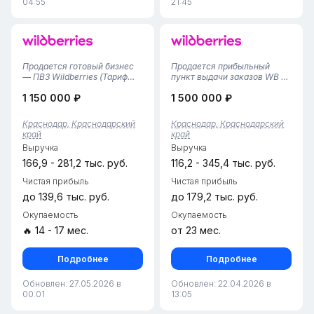
04:55
21:45
Продается готовый бизнес
Продается прибыльный
— ПВЗ Wildberries (Тариф
пункт выдачи заказов WB в
4.07%)Продам
г. Краснодар, Западный
1 150 000 ₽
1 500 000 ₽
действующий пункт выдачи
район• Площадь помещения
заказов в густонаселенном
— 71 м², просторная и
Музыкальном микрорайоне.
грамотно организованная
Краснодар, Краснодарский
Краснодар, Краснодарский
Бизнес полностью отлажен
зона хранения и выдачи
край
край
и не требует
заказов. Большая площадь
Выручка
Выручка
дополнительных вложений...
позволяет к...
166,9 - 281,2 тыс. руб.
116,2 - 345,4 тыс. руб.
Чистая прибыль
Чистая прибыль
до 139,6 тыс. руб.
до 179,2 тыс. руб.
Окупаемость
Окупаемость
🔥 14 - 17 мес.
от 23 мес.
Подробнее
Подробнее
Обновлен: 27.05.2026 в
Обновлен: 22.04.2026 в
00:01
13:05