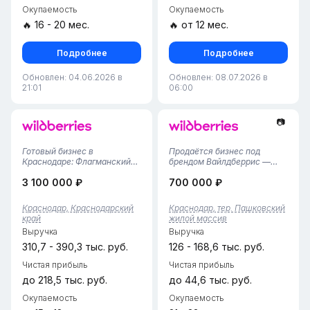
Окупаемость
Окупаемость
🔥 16 - 20 мес.
🔥 от 12 мес.
Подробнее
Подробнее
Обновлен: 04.06.2026 в
Обновлен: 08.07.2026 в
21:01
06:00
📷
Готовый бизнес в
Продаётся бизнес под
Краснодаре: Флагманский
брендом Вайлдберрис —
ПВЗ Wildberries (105 м² / 3
успешный проект, открытый
3 100 000 ₽
700 000 ₽
года успеха!)Предлагаем к
28.02.2025 года. Отличная
приобретению один из
возможность для тех, кто
самых мощных и
ищет перспективное и
Краснодар, Краснодарский
Краснодар, тер. Пашковский
стабильных пунктов выдачи
стабильное
край
жилой массив
заказов Wildberries в
направление.Основные
Выручка
Выручка
Краснодаре. Это масш...
характеристики:Арендная
пла...
310,7 - 390,3 тыс. руб.
126 - 168,6 тыс. руб.
Чистая прибыль
Чистая прибыль
до 218,5 тыс. руб.
до 44,6 тыс. руб.
Окупаемость
Окупаемость