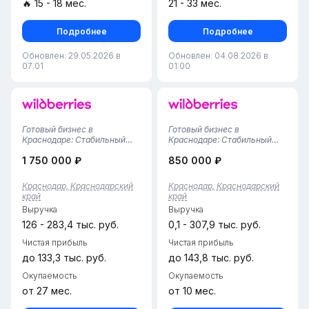
🔥 15 - 18 мес.
21 - 33 мес.
Подробнее
Подробнее
Обновлен: 29.05.2026 в
Обновлен: 04.08.2026 в
07:01
01:00
Готовый бизнес в
Готовый бизнес в
Краснодаре: Стабильный
Краснодаре: Стабильный
ПВЗ Wildberries (51 м² /
ПВЗ Wildberries (55 м² /
1 750 000 ₽
850 000 ₽
Работает с ноября 2024
Почти год
г.!)Предлагаем к
успеха!)Предлагаем к
приобретению полностью
приобретению полностью
Краснодар, Краснодарский
Краснодар, Краснодарский
отлаженный и
отлаженный и
край
край
перспективный пункт
перспективный пункт
Выручка
Выручка
выдачи заказов Wildberries в
выдачи заказов Wildberries в
Краснодар...
одном из самых акт...
126 - 283,4 тыс. руб.
0,1 - 307,9 тыс. руб.
Чистая прибыль
Чистая прибыль
до 133,3 тыс. руб.
до 143,8 тыс. руб.
Окупаемость
Окупаемость
от 27 мес.
от 10 мес.