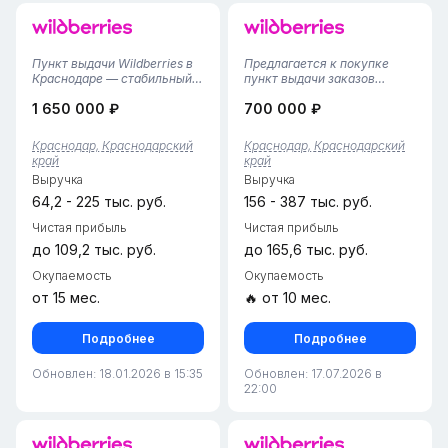
Пункт выдачи Wildberries в
Предлагается к покупке
Краснодаре — стабильный и
пункт выдачи заказов
прибыльный бизнес!
Wildberries в Прикубанском
1 650 000 ₽
700 000 ₽
Продается действующий
районе Краснодара с
пункт выдачи заказов
тарифом 4,38%. Активно
Wildberries в Краснодаре —
заселяемый район с
Краснодар, Краснодарский
Краснодар, Краснодарский
одном из крупнейших и
отличной инфраструктурой,
край
край
быстрорастущих городов
активная группа клиентов и
Выручка
Выручка
Юга России.Пре...
перспектива ув...
64,2 - 225 тыс. руб.
156 - 387 тыс. руб.
Чистая прибыль
Чистая прибыль
до 109,2 тыс. руб.
до 165,6 тыс. руб.
Окупаемость
Окупаемость
от 15 мес.
🔥 от 10 мес.
Подробнее
Подробнее
Обновлен: 18.01.2026 в 15:35
Обновлен: 17.07.2026 в
22:00