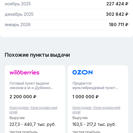
ноябрь 2025
227 424 ₽
декабрь 2025
302 842 ₽
январь 2026
180 711 ₽
Похожие пункты выдачи
Готовый пункт выдачи
Продается
заказов в м-н Дубинка
мультибрендовый пункт
Краснодара. Ваш бизнес
выдачи заказов Яндекс
2 200 000 ₽
1 000 000 ₽
стартует завтра!Что вы
Маркет + Ozon в
получаете сразу:
Краснодаре (Прикубанский
Слаженная команда: 2
округ)!Предлагается
Краснодар, Краснодарский
Краснодар, Краснодарский
сотрудника, готовых
полностью готовый,
край
край
остаться. Все процессы
стабильно
Выручка
Выручка
отлажены. Прозрачные
функционирующий бизнес-
условия:...
объект в одной из самых
227,3 - 440,7 тыс. руб.
163,5 - 217,2 тыс. руб.
востребов...
Чистая прибыль
Чистая прибыль