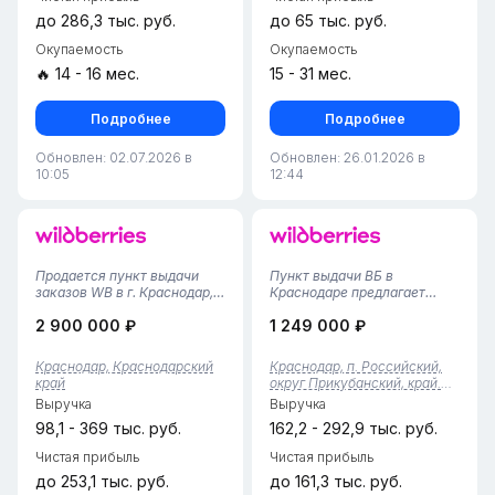
до 286,3 тыс. руб.
до 65 тыс. руб.
Окупаемость
Окупаемость
🔥 14 - 16 мес.
15 - 31 мес.
Подробнее
Подробнее
Обновлен: 02.07.2026 в
Обновлен: 26.01.2026 в
10:05
12:44
Продается пункт выдачи
Пункт выдачи ВБ в
заказов WB в г. Краснодар,
Краснодаре предлагает
Прикубанский район•
удобное место для
2 900 000 ₽
1 249 000 ₽
Площадь помещения — 30
получения ваших заказов. С
м², компактный и
площадью 70 квадратных
функциональный формат,
метров и командой из трех
Краснодар, Краснодарский
Краснодар, п. Российский,
полностью адаптированный
сотрудников, мы
край
округ Прикубанский, край.
под работу ПВЗ.• Пункт
обеспечиваем качественное
Краснодарский
Выручка
Выручка
работает с 2021 год...
обслуживание и
комфортны...
98,1 - 369 тыс. руб.
162,2 - 292,9 тыс. руб.
Чистая прибыль
Чистая прибыль
до 253,1 тыс. руб.
до 161,3 тыс. руб.