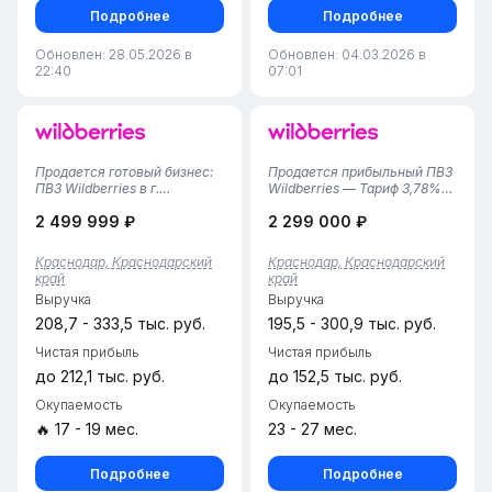
Подробнее
Подробнее
Обновлен: 28.05.2026 в
Обновлен: 04.03.2026 в
22:40
07:01
Продается готовый бизнес:
Продается прибыльный ПВЗ
ПВЗ Wildberries в г.
Wildberries — Тариф 3,78%
Краснодар!Предлагается
(50 кв. м)Продается
2 499 999 ₽
2 299 000 ₽
полностью готовый,
полностью готовый и
успешно развивающийся
отлаженный бизнес в
бизнес-объект — пункт
густонаселенном жилом
Краснодар, Краснодарский
Краснодар, Краснодарский
выдачи заказов
массиве. Пункт расположен
край
край
Wildberries.Площадь — 40
на первой линии с
Выручка
Выручка
кв. м: просторная
отдельным входом и высо...
клиентска...
208,7 - 333,5 тыс. руб.
195,5 - 300,9 тыс. руб.
Чистая прибыль
Чистая прибыль
до 212,1 тыс. руб.
до 152,5 тыс. руб.
Окупаемость
Окупаемость
🔥 17 - 19 мес.
23 - 27 мес.
Подробнее
Подробнее