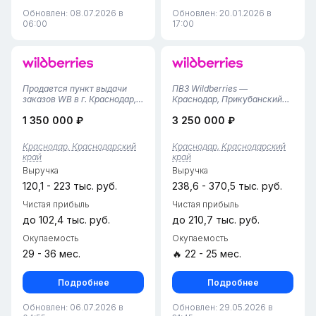
Обновлен: 08.07.2026 в
Обновлен: 20.01.2026 в
06:00
17:00
Продается пункт выдачи
ПВЗ Wildberries —
заказов WB в г. Краснодар,
Краснодар, Прикубанский
Карасунский район•
округ• Локация:
1 350 000 ₽
3 250 000 ₽
Площадь помещения — 42
Прикубанский район, зона
м², удобная планировка с
плотной жилой застройки с
зоной выдачи и складским
высоким трафиком.• Срок
Краснодар, Краснодарский
Краснодар, Краснодарский
пространством.• Пункт
работы: 1,5 года (стабильный
край
край
работает с 2024 года,
прибыльный актив).•
Выручка
Выручка
финансовая ста...
Собственник: Те...
120,1 - 223 тыс. руб.
238,6 - 370,5 тыс. руб.
Чистая прибыль
Чистая прибыль
до 102,4 тыс. руб.
до 210,7 тыс. руб.
Окупаемость
Окупаемость
29 - 36 мес.
🔥 22 - 25 мес.
Подробнее
Подробнее
Обновлен: 06.07.2026 в
Обновлен: 29.05.2026 в