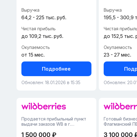
городов Юга России.Пре...
входом и высо..
Выручка
Выручка
64,2 - 225 тыс. руб.
195,5 - 300,9 
Чистая прибыль
Чистая прибыл
до 109,2 тыс. руб.
до 152,5 тыс. 
Окупаемость
Окупаемость
от 15 мес.
23 - 27 мес.
Подробнее
Подр
Обновлен: 18.01.2026 в 15:35
Обновлен: 20.01
Продается прибыльный пункт
Готовый бизнес
выдачи заказов WB в г.
Флагманский ПВ
Краснодар, Западный район•
(105 м² / 3 года
1 500 000 ₽
3 100 000 
Площадь помещения — 71 м²,
успеха!)Предла