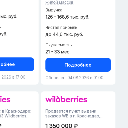
направление.Основные
жилой массив
.
характеристики:Арендная пла...
Выручка
тыс. руб.
126 - 168,6 тыс. руб.
ь
Чистая прибыль
руб.
до 44,6 тыс. руб.
Окупаемость
21 - 33 мес.
обнее
Подробнее
.2026 в 17:00
Обновлен: 04.08.2026 в 01:00
 в Краснодаре:
Продается пункт выдачи
З Wildberries
заказов WB в г. Краснодар,
Карасунский район• Площадь
₽
1 350 000 ₽
гаем к
помещения — 42 м², удобная