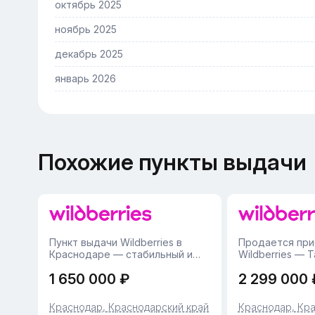
октябрь 2025
ноябрь 2025
декабрь 2025
январь 2026
Похожие пункты выдачи
Пункт выдачи Wildberries в
Продается при
Краснодаре — стабильный и
Wildberries — 
прибыльный бизнес!Продается
кв. м)Продает
1 650 000 ₽
2 299 000 
действующий пункт выдачи
готовый и отла
заказов Wildberries в
густонаселенн
Краснодаре — одном из
массиве. Пункт
Краснодар, Краснодарский край
Краснодар, Кр
крупнейших и быстрорастущих
первой линии 