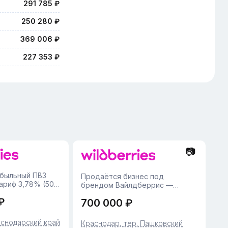
291 785 ₽
250 280 ₽
369 006 ₽
227 353 ₽
📷
быльный ПВЗ
Продаётся бизнес под
Тариф 3,78% (50
брендом Вайлдберрис —
ся полностью
успешный проект, открытый
₽
женный бизнес в
700 000 ₽
28.02.2025 года. Отличная
ом жилом
возможность для тех, кто ищет
 расположен на
перспективное и стабильное
аснодарский край
Краснодар, тер. Пашковский
с отдельным